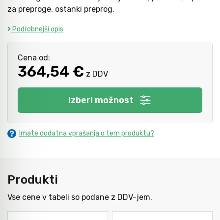
za preproge, ostanki preprog.
Podrobnejši opis
Kladiva
Mazanje
Cena od:
Točkala, dleta, luknjači in pile
364,54 €
z DDV
Vzvodi in primeži
Izberi možnost
Škarje, noži in žage
Imate dodatna vprašanja o tem produktu?
Zaščitna oprema
Produkti
Vse cene v tabeli so podane z DDV-jem.
Svetila