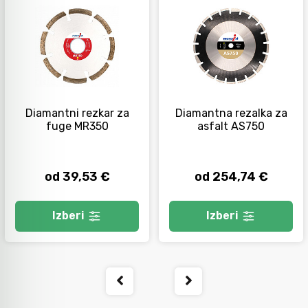
Diamantni rezkar za
Diamantna rezalka za
fuge MR350
asfalt AS750
od 39,53 €
od 254,74 €
Izberi
Izberi