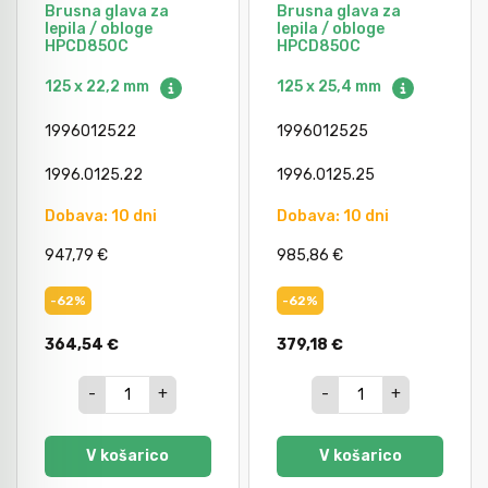
Brusna glava za
Brusna glava za
Avtomobilsko orodje
lepila / obloge
lepila / obloge
HPCD850C
HPCD850C
125 x 22,2 mm
125 x 25,4 mm
Inštalatersko orodje
1996012522
1996012525
Krivilci cevi
1996.0125.22
1996.0125.25
Dobava: 10 dni
Dobava: 10 dni
Razno
947,79 €
985,86 €
-62%
-62%
Gozdarsko orodje
364,54 €
379,18 €
-
+
-
+
Tesarsko orodje
V košarico
V košarico
Dom in vrt