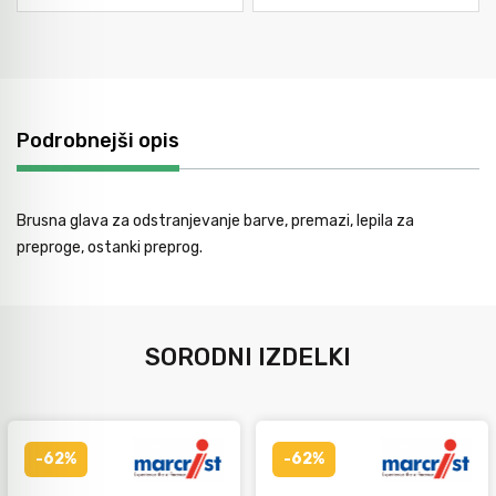
Orodje za kolesa
Neiskreče orodje
Podrobnejši opis
Brusna glava za odstranjevanje barve, premazi, lepila za
preproge, ostanki preprog.
SORODNI IZDELKI
-62%
-62%