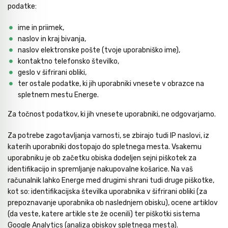
podatke:
Nasadni in udarni ključi
Grezila, posnemala in konični svedri
Pribor
Metri
ime in priimek,
naslov in kraj bivanja,
naslov elektronske pošte (tvoje uporabniško ime),
Moment ključi in merilniki navora
Svedri za steklo
Dvižna tehnika
Laserji / gradbeništvo
kontaktno telefonsko številko,
geslo v šifrirani obliki,
ter ostale podatke, ki jih uporabniki vnesete v obrazce na
Izvijači
Diamantno orodje
Navijalci cevi in kablov
Merilni instrumenti
spletnem mestu Energe.
Za točnost podatkov, ki jih vnesete uporabniki, ne odgovarjamo.
Bit-vijačni nastavki
Svedri za les
Kamere / Predvleke
Za potrebe zagotavljanja varnosti, se zbirajo tudi IP naslovi, iz
katerih uporabniki dostopajo do spletnega mesta. Vsakemu
Klešče
Kronske žage
uporabniku je ob začetku obiska dodeljen sejni piškotek za
identifikacijo in spremljanje nakupovalne košarice. Na vaš
računalnik lahko Energe med drugimi shrani tudi druge piškotke,
Izolirano orodje 1000 V - VDE
Žagini listi
kot so: identifikacijska številka uporabnika v šifrirani obliki (za
prepoznavanje uporabnika ob naslednjem obisku), ocene artiklov
(da veste, katere artikle ste že ocenili) ter piškotki sistema
Google Analytics (analiza obiskov spletnega mesta).
Snemalci in izvlekači
CNC