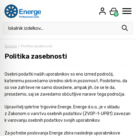
0
Kaj vas zanima?
Akcija
Rezalke in brusni material
Baterijsko orodje
Kovinsko pohištvo
Kjunasta merila
Domov
/
Politika zasebnosti
Politika zasebnosti
Oprema za delavnice
Svedri za kovino
Električno orodje
Mikrometri
Osebni podatki naših uporabnikov so eno izmed področij,
kateremu posvečamo izredno skrb in pozornost. Poskrbimo, da
Moduli za orodje
Roto rezkarji
Pnevmatsko orodje
Merilne ure
so vse zahteve ne samo dosežene, ampak jih, če se le da,
presežemo, saj se zavedamo občutljive narave tega področja.
Kompleti orodja
Navojni svedri in čeljusti
Stroji za obdelovanje cevi
Ravnila in kotniki
Upravitelj spletne trgovine Energe, Energe d.o.o., je v skladu
z Zakonom o varstvu osebnih podatkov (ZVOP-1-UPB1) zavezan
k varovanju osebnih podatkov svojih uporabnikov.
Ključi
Svedri in dleta za beton
Stroji za vrezovanje navojev
Zarisovanje / Označevanje
Za potrebe poslovanja Energe zbira naslednje uporabnikove