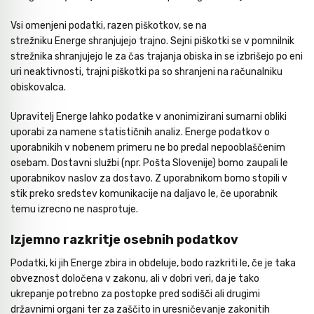
Vsi omenjeni podatki, razen piškotkov, se na
strežniku Energe shranjujejo trajno. Sejni piškotki se v pomnilnik
Kladiva
Mazanje
strežnika shranjujejo le za čas trajanja obiska in se izbrišejo po eni
uri neaktivnosti, trajni piškotki pa so shranjeni na računalniku
obiskovalca.
Točkala, dleta, luknjači in pile
Upravitelj Energe lahko podatke v anonimizirani sumarni obliki
uporabi za namene statističnih analiz. Energe podatkov o
Vzvodi in primeži
uporabnikih v nobenem primeru ne bo predal nepooblaščenim
osebam. Dostavni službi (npr. Pošta Slovenije) bomo zaupali le
uporabnikov naslov za dostavo. Z uporabnikom bomo stopili v
Škarje, noži in žage
stik preko sredstev komunikacije na daljavo le, če uporabnik
temu izrecno ne nasprotuje.
Zaščitna oprema
Izjemno razkritje osebnih podatkov
Podatki, ki jih Energe zbira in obdeluje, bodo razkriti le, če je taka
obveznost določena v zakonu, ali v dobri veri, da je tako
Svetila
ukrepanje potrebno za postopke pred sodišči ali drugimi
državnimi organi ter za zaščito in uresničevanje zakonitih