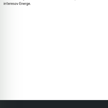
interesov Energe.
Avtomobilsko orodje
Inštalatersko orodje
Krivilci cevi
Razno
Gozdarsko orodje
Tesarsko orodje
Dom in vrt