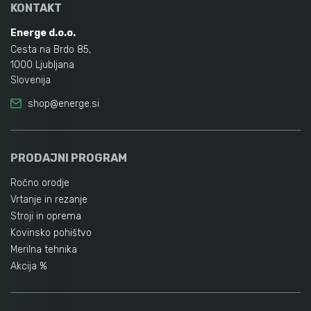
KONTAKT
Energe d.o.o.
Orodje za kolesa
Cesta na Brdo 85,
1000 Ljubljana
Slovenija
Neiskreče orodje
shop@energe.si
PRODAJNI PROGRAM
Ročno orodje
Vrtanje in rezanje
Stroji in oprema
Kovinsko pohištvo
Merilna tehnika
Akcija %