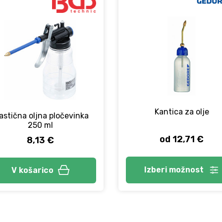
Kantica za olje
astična oljna pločevinka
250 ml
od 12,71 €
8,13 €
Izberi
možnost
V košarico