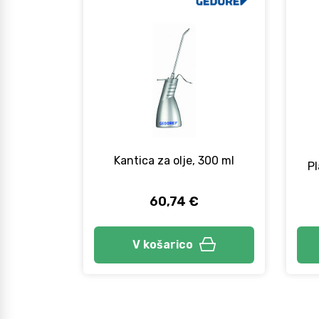
Kantica za olje, 300 ml
Pl
60,74 €
V košarico