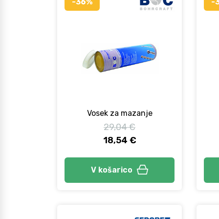
-36%
-
Vosek za mazanje
29,04 €
18,54 €
V košarico