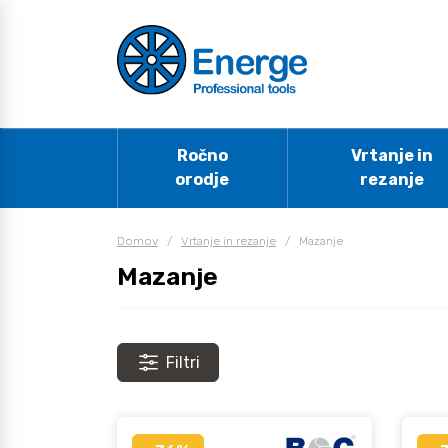
Ročno
Vrtanje in
orodje
rezanje
Domov
/
Vrtanje in rezanje
/
Mazanje
Mazanje
Filtri