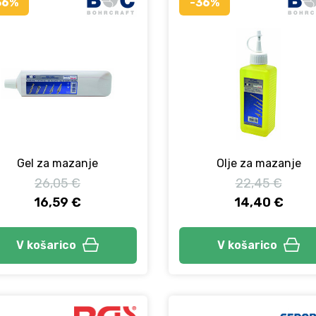
36%
-36%
Gel za mazanje
Olje za mazanje
26,05 €
22,45 €
16,59 €
14,40 €
V košarico
V košarico