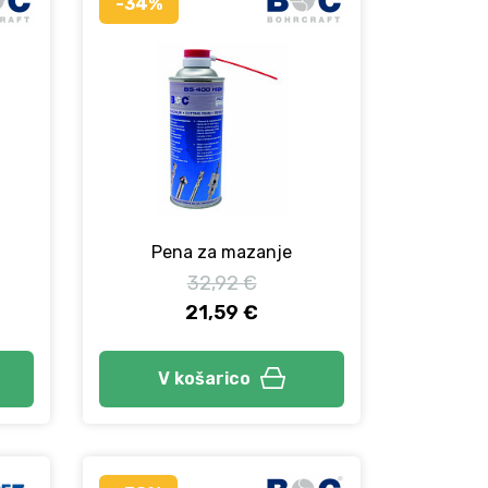
-34%
Pena za mazanje
32,92 €
21,59 €
V košarico