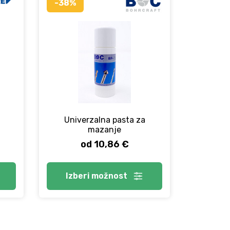
-38%
Univerzalna pasta za
mazanje
od 10,86 €
Izberi
možnost