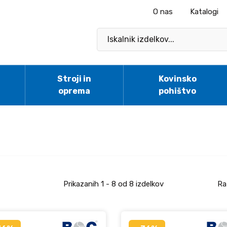
O nas
Katalogi
Stroji in
Kovinsko
oprema
pohištvo
Prikazanih
1 - 8
od
8
izdelkov
Ra