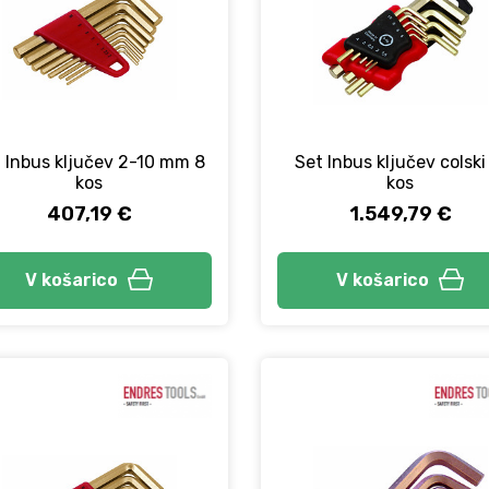
 Inbus ključev 2-10 mm 8
Set Inbus ključev colski
kos
kos
407,19 €
1.549,79 €
V košarico
V košarico