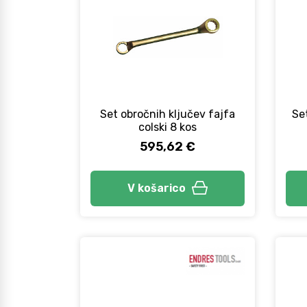
Set obročnih ključev fajfa
Se
colski 8 kos
595,62 €
V košarico