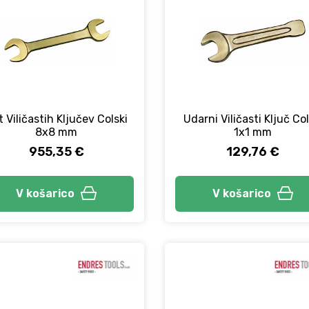
 Viličastih Ključev Colski
Udarni Viličasti Ključ Col
8x8 mm
1x1 mm
955,35 €
129,76 €
V košarico
V košarico