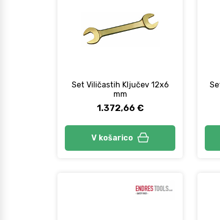
Set Viličastih Ključev 12x6
Set
mm
1.372,66 €
V košarico