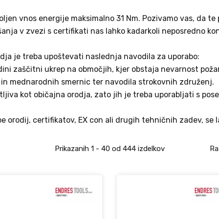
ovoljen vnos energije maksimalno 31 Nm. Pozivamo vas, da te
nja v zvezi s certifikati nas lahko kadarkoli neposredno k
ja je treba upoštevati naslednja navodila za uporabo:
ni zaščitni ukrep na območjih, kjer obstaja nevarnost požara
 in mednarodnih smernic ter navodila strokovnih združenj.
ljiva kot običajna orodja, zato jih je treba uporabljati s po
 orodij, certifikatov, EX con ali drugih tehničnih zadev, se
Prikazanih
1 - 40
od
444
izdelkov
Ra