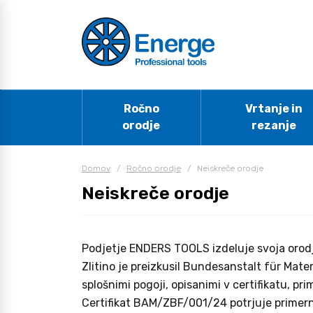
Ročno
Vrtanje in
orodje
rezanje
Domov
/
Ročno orodje
/
Neiskreče orodje
Neiskreče orodje
Podjetje ENDERS TOOLS izdeluje svoja orodja
Zlitino je preizkusil Bundesanstalt für Mat
splošnimi pogoji, opisanimi v certifikatu, p
Certifikat BAM/ZBF/001/24 potrjuje primerno