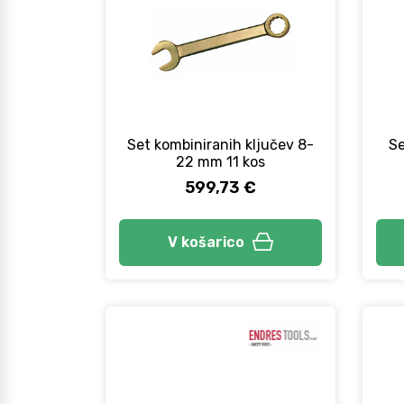
Set kombiniranih ključev 8-
Se
22 mm 11 kos
599,73 €
V košarico