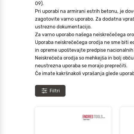
09).
Pri uporabi na armirani estrih betonu, je d
zagotovite varno uporabo. Za dodatna vpraša
ustrezno dokumentacijo.
Za varno uporabo našega neiskrečečega orod
Uporaba neiskrečečega orodja ne sme biti edi
in opreme upoštevajte predpise nacionalnih
Neiskrečeča orodja so mehkejša in bolj občut
neustrezna uporaba se morajo preprečiti.
Če imate kakršnakoli vprašanja glede uporabe
Filtri