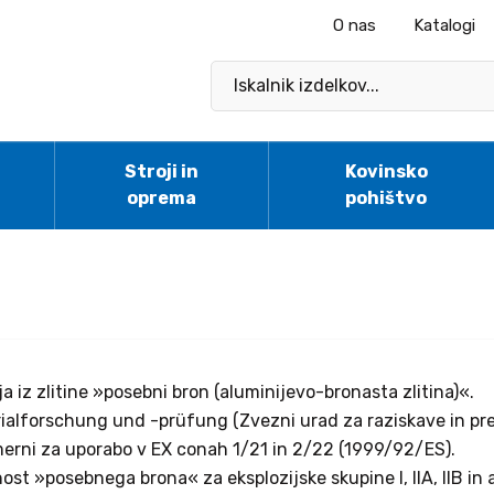
O nas
Katalogi
Stroji in
Kovinsko
oprema
pohištvo
 iz zlitine »posebni bron (aluminijevo-bronasta zlitina)«.
erialforschung und -prüfung (Zvezni urad za raziskave in pre
rimerni za uporabo v EX conah 1/21 in 2/22 (1999/92/ES).
st »posebnega brona« za eksplozijske skupine I, IIA, IIB i