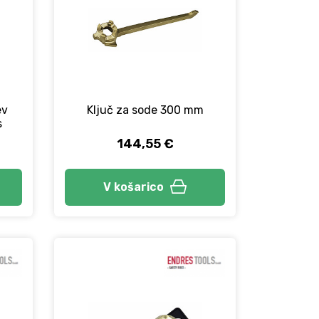
ev
Ključ za sode 300 mm
s
144,55 €
V košarico