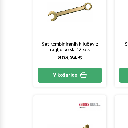
Set kombiniranih ključev z
S
ragljo colski 12 kos
803,24 €
V košarico