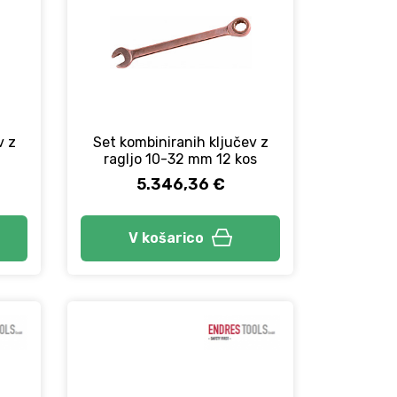
v z
Set kombiniranih ključev z
ragljo 10-32 mm 12 kos
5.346,36 €
V košarico