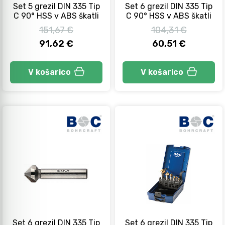
Set 5 grezil DIN 335 Tip
Set 6 grezil DIN 335 Tip
C 90° HSS v ABS škatli
C 90° HSS v ABS škatli
151,67 €
104,31 €
Kladiva
91,62 €
60,51 €
Točkala, dleta, luknjači in pile
V košarico
V košarico
Vzvodi in primeži
Škarje, noži in žage
Zaščitna oprema
Svetila
Set 6 grezil DIN 335 Tip
Set 6 grezil DIN 335 Tip