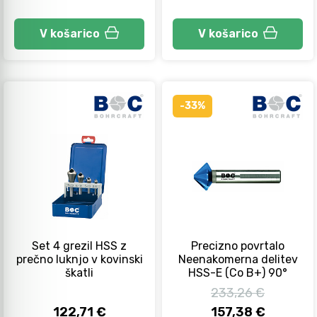
V košarico
V košarico
-33%
Set 4 grezil HSS z
Precizno povrtalo
prečno luknjo v kovinski
Neenakomerna delitev
škatli
HSS-E (Co B+) 90°
233,26 €
122,71 €
157,38 €