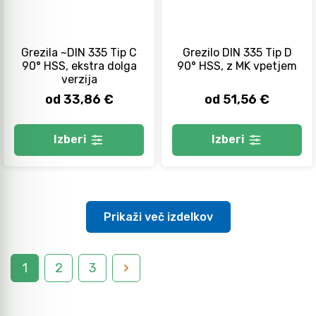
Grezila ~DIN 335 Tip C
Grezilo DIN 335 Tip D
90° HSS, ekstra dolga
90° HSS, z MK vpetjem
verzija
od 33,86 €
od 51,56 €
Izberi
Izberi
Prikaži več izdelkov
1
2
3