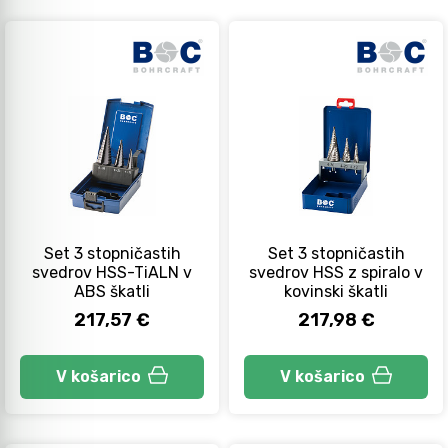
Set 3 stopničastih
Set 3 stopničastih
svedrov HSS-TiALN v
svedrov HSS z spiralo v
ABS škatli
kovinski škatli
217,57 €
217,98 €
V košarico
V košarico