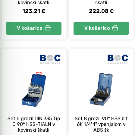
kovinski škatli
škatli
123,21 €
222,08 €
Orodje za kolesa
V košarico
V košarico
Neiskreče orodje
Set 6 grezil DIN 335 Tip
Set 8 grezil 90° HSS bit
C 90° HSS-TiALN v
6K 1/4' 1" vpenjalom v
kovinski škatli
ABS šk