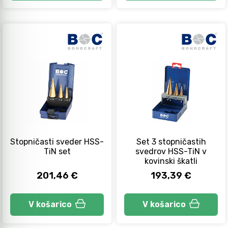
Stopničasti sveder HSS-
Set 3 stopničastih
TiN set
svedrov HSS-TiN v
kovinski škatli
201,46 €
193,39 €
V košarico
V košarico