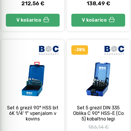
212,56 €
138,49 €
V košarico
V košarico
-38%
Set 6 grezil 90° HSS bit
Set 5 grezil DIN 335
6K 1/4' 1" vpenjalom v
Oblika C 90° HSS-E (Co
kovins
5) kobaltno legi
186,14 €