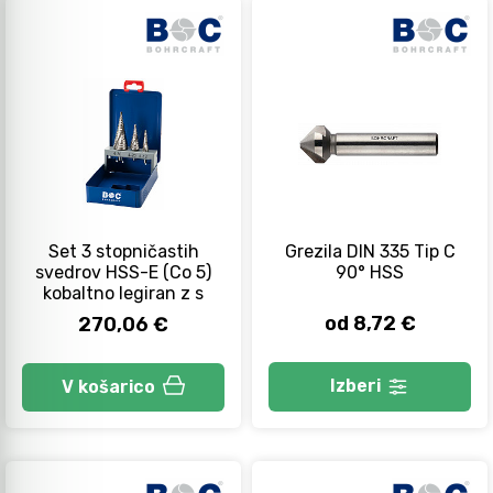
Set 3 stopničastih
Grezila DIN 335 Tip C
svedrov HSS-E (Co 5)
90° HSS
kobaltno legiran z s
od 8,72 €
270,06 €
Izberi
V košarico