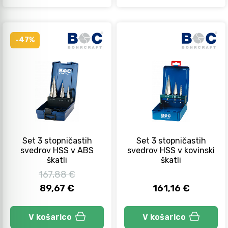
-47%
Set 3 stopničastih
Set 3 stopničastih
svedrov HSS v ABS
svedrov HSS v kovinski
škatli
škatli
167,88 €
89,67 €
161,16 €
V košarico
V košarico