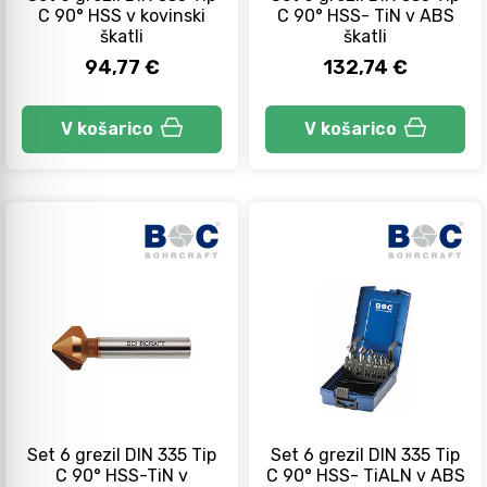
C 90° HSS v kovinski
C 90° HSS- TiN v ABS
Avtomobilsko orodje
škatli
škatli
94,77 €
132,74 €
Inštalatersko orodje
V košarico
V košarico
Krivilci cevi
Razno
Gozdarsko orodje
Tesarsko orodje
Set 6 grezil DIN 335 Tip
Set 6 grezil DIN 335 Tip
Dom in vrt
C 90° HSS-TiN v
C 90° HSS- TiALN v ABS