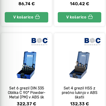
86,74 €
140,42 €
V košarico
V košarico
Set 6 grezil DIN 335
Set 4 grezil HSS z
Oblika C 90° Powder-
prečno luknjo v ABS
Metal (PM) v ABS šk
škatli
322,37 €
132,33 €