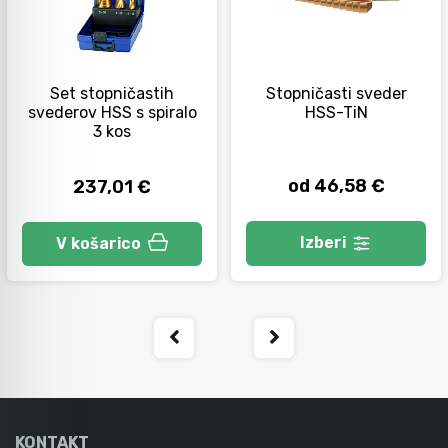
Orodje za kolesa
Set stopničastih
Stopničasti sveder
svederov HSS s spiralo
HSS-TiN
Neiskreče orodje
3 kos
od 46,58 €
237,01 €
Izberi
V košarico
KONTAKT