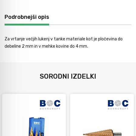
Avtomobilsko orodje
Podrobnejši opis
Inštalatersko orodje
Za vrtanje večjih lukenj v tanke materiale kot je pločevina do
debeline 2 mm in v mehke kovine do 4 mm.
Krivilci cevi
Razno
SORODNI IZDELKI
Gozdarsko orodje
Tesarsko orodje
Dom in vrt