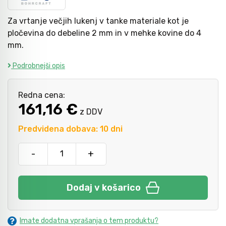
Za vrtanje večjih lukenj v tanke materiale kot je
Kladiva
Mazanje
pločevina do debeline 2 mm in v mehke kovine do 4
mm.
Podrobnejši opis
Točkala, dleta, luknjači in pile
Redna cena:
Vzvodi in primeži
161,16 €
z DDV
Predvidena dobava: 10 dni
Škarje, noži in žage
-
+
Zaščitna oprema
Dodaj v košarico
Svetila
Imate dodatna vprašanja o tem produktu?