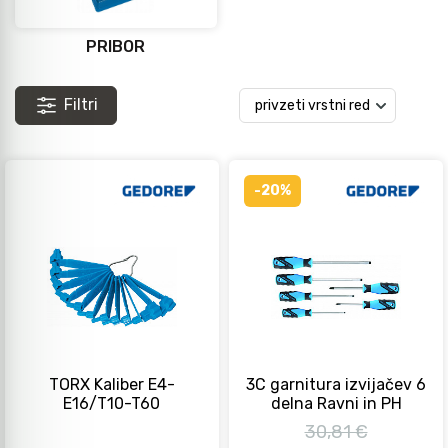
PRIBOR
Filtri
-20%
TORX Kaliber E4-
3C garnitura izvijačev 6
E16/T10-T60
delna Ravni in PH
30,81 €