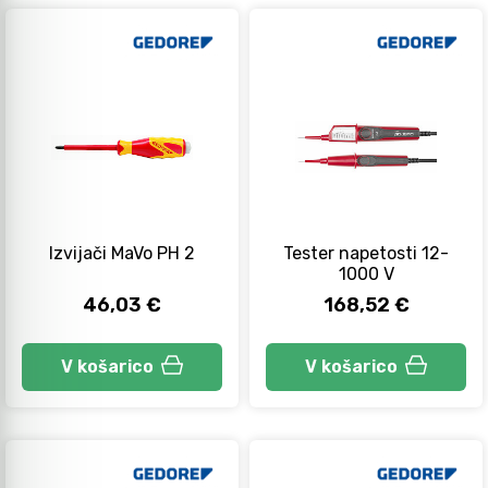
Izvijači MaVo PH 2
Tester napetosti 12-
1000 V
46,03 €
168,52 €
V košarico
V košarico