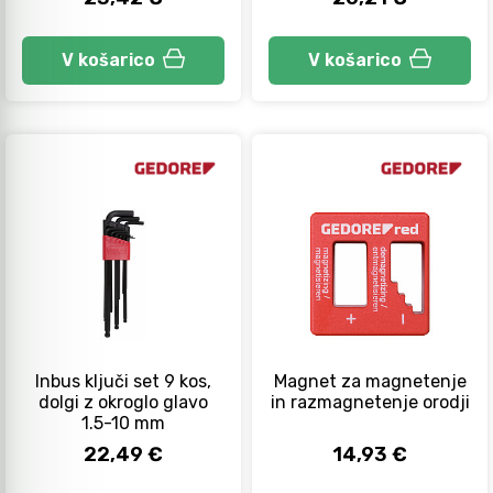
V košarico
V košarico
Inbus ključi set 9 kos,
Magnet za magnetenje
dolgi z okroglo glavo
in razmagnetenje orodji
1.5-10 mm
22,49 €
14,93 €