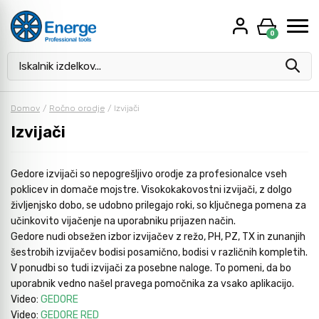
0
Kaj vas zanima?
Rezalke in brusni material
Baterijsko orodje
Kovinsko pohištvo
Kjunasta merila
Domov
/
Ročno orodje
/
Izvijači
Izvijači
Svedri za kovino
Električno orodje
Mikrometri
Gedore izvijači so nepogrešljivo orodje za profesionalce vseh
poklicev in domače mojstre. Visokokakovostni izvijači, z dolgo
Roto rezkarji
Pnevmatsko orodje
Merilne ure
življenjsko dobo, se udobno prilegajo roki, so ključnega pomena za
učinkovito vijačenje na uporabniku prijazen način.
Gedore nudi obsežen izbor izvijačev z režo, PH, PZ, TX in zunanjih
Navojni svedri in čeljusti
Stroji za obdelovanje cevi
Ravnila in kotniki
šestrobih izvijačev bodisi posamično, bodisi v različnih kompletih.
V ponudbi so tudi izvijači za posebne naloge. To pomeni, da bo
uporabnik vedno našel pravega pomočnika za vsako aplikacijo.
Svedri in dleta za beton
Stroji za vrezovanje navojev
Zarisovanje / Označevanje
Video:
GEDORE
Video:
GEDORE RED