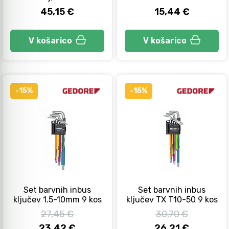
45,15 €
15,44 €
V košarico
V košarico
-15%
-15%
Set barvnih inbus
Set barvnih inbus
ključev 1.5-10mm 9 kos
ključev TX T10-50 9 kos
27,45 €
30,70 €
23,42 €
26,21 €