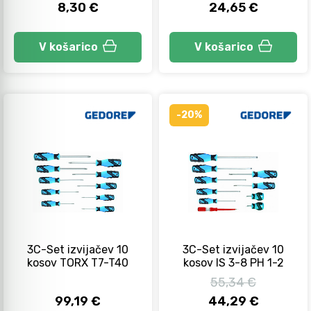
8,30 €
24,65 €
V košarico
V košarico
-20%
3C-Set izvijačev 10
3C-Set izvijačev 10
kosov TORX T7-T40
kosov IS 3-8 PH 1-2
55,34 €
99,19 €
44,29 €