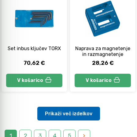
Set inbus ključev TORX
Naprava za magnetenje
in razmagnetenje
70,62 €
28,26 €
V košarico
V košarico
Prikaži več izdelkov
1
2
3
4
5