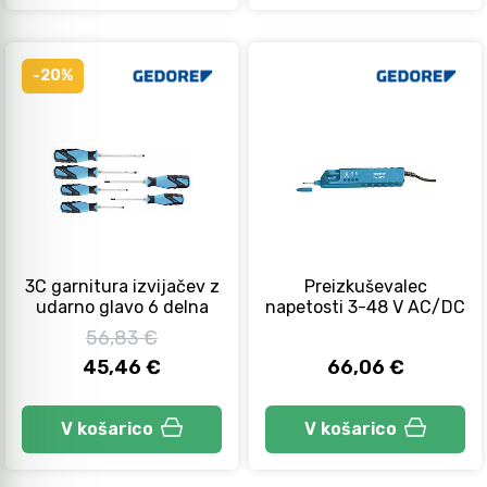
-20%
3C garnitura izvijačev z
Preizkuševalec
udarno glavo 6 delna
napetosti 3-48 V AC/DC
56,83 €
45,46 €
66,06 €
V košarico
V košarico