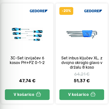
-20%
3C-Set izvijačev 6
Set inbus ključev XL, z
kosov PH+PZ 0-1-2
dvojno okroglo glavo v
držalu 8 koso
64,21 €
47,74 €
51,37 €
V košarico
V košarico