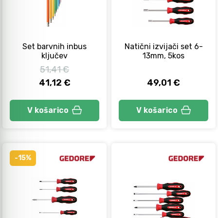
Set barvnih inbus
Natični izvijači set 6-
ključev
13mm, 5kos
51,41 €
41,12 €
49,01 €
V košarico
V košarico
-15%