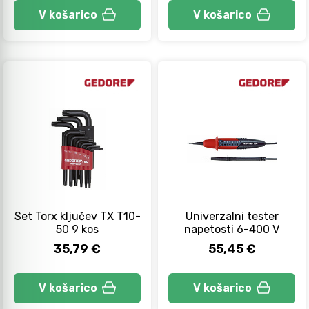
V košarico
V košarico
Set Torx ključev TX T10-
Univerzalni tester
50 9 kos
napetosti 6-400 V
35,79 €
55,45 €
V košarico
V košarico