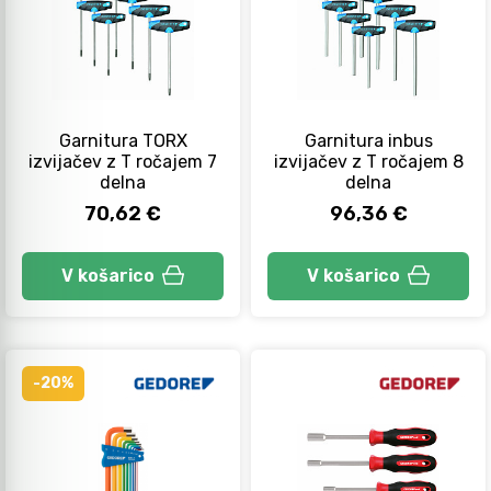
Garnitura TORX
Garnitura inbus
izvijačev z T ročajem 7
izvijačev z T ročajem 8
delna
delna
70,62 €
96,36 €
V košarico
V košarico
-20%