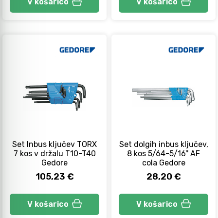
V košarico
V košarico
Set Inbus ključev TORX
Set dolgih inbus ključev,
7 kos v držalu T10-T40
8 kos 5/64-5/16'' AF
Gedore
cola Gedore
105,23 €
28,20 €
V košarico
V košarico