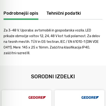
Avtomobilsko orodje
Podrobnejši opis
Tehnični podatki
Inštalatersko orodje
Za 3-48 V. Uporaba: avtomobili in gospodarska vozila. LED
prikaže območje voltov 12, 24, 48 V kot tudi polarnost. Za delov
Krivilci cevi
na tesnih mestih. TÜV in GS testiran, IEC / EN 61010-1 (DIN VDE
0411). Mere: 145 x 25 x 16mm. Zaščitna klasifikacija IP40,
zaščitni razred III.
Razno
Gozdarsko orodje
SORODNI IZDELKI
Tesarsko orodje
Dom in vrt