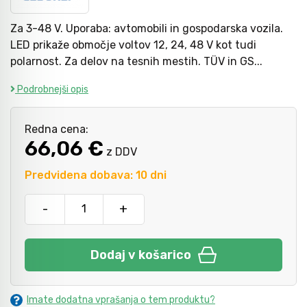
Za 3-48 V. Uporaba: avtomobili in gospodarska vozila.
Kladiva
Mazanje
LED prikaže območje voltov 12, 24, 48 V kot tudi
polarnost. Za delov na tesnih mestih. TÜV in GS...
Podrobnejši opis
Točkala, dleta, luknjači in pile
Redna cena:
Vzvodi in primeži
66,06 €
z DDV
Predvidena dobava: 10 dni
Škarje, noži in žage
-
+
Zaščitna oprema
Dodaj v košarico
Svetila
Imate dodatna vprašanja o tem produktu?