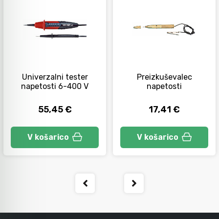
Orodje za kolesa
Neiskreče orodje
Univerzalni tester
Preizkuševalec
napetosti 6-400 V
napetosti
55,45 €
17,41 €
V košarico
V košarico