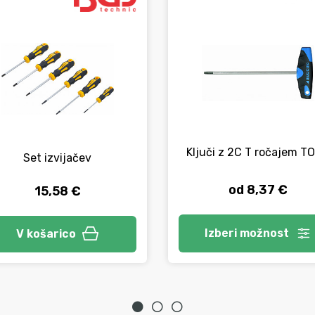
Ključi z 2C T ročajem T
Set izvijačev
od 8,37 €
15,58 €
Izberi
možnost
V košarico