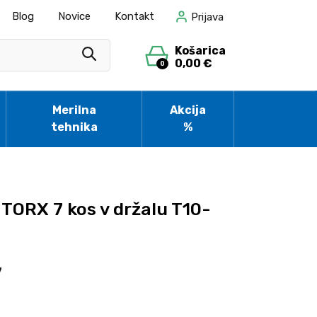
Blog
Novice
Kontakt
Prijava
Košarica
0,00 €
0
Merilna
Akcija
tehnika
%
 TORX 7 kos v držalu T10-
7