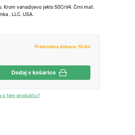
. Krom vanadijevo jeklo 50CrV4. Črni mat.
ka , LLC. USA.
Predvidena dobava: 10 dni
Dodaj v košarico
a o tem produktu?