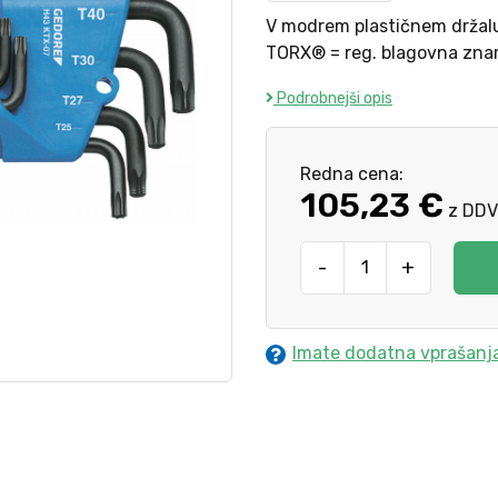
V modrem plastičnem držalu
TORX® = reg. blagovna znam
Podrobnejši opis
Redna cena:
105,23 €
z DDV
-
+
Imate dodatna vprašanj