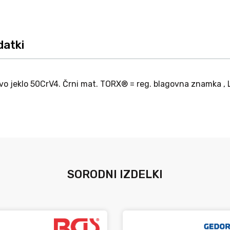
datki
o jeklo 50CrV4. Črni mat. TORX® = reg. blagovna znamka , 
SORODNI IZDELKI