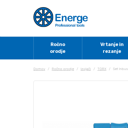
Ročno
Vrtanje in
orodje
rezanje
Domov
/
Ročno orodje
/
Izvijači
/
TORX
/
Set Inbus