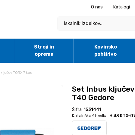
O nas
Katalogi
Stroji in
Kovinsko
oprema
pohištvo
 ključev TORX 7 kos
Set Inbus ključev
T40 Gedore
Šifra:
1531441
Kataloška številka:
H 43 KTX-0