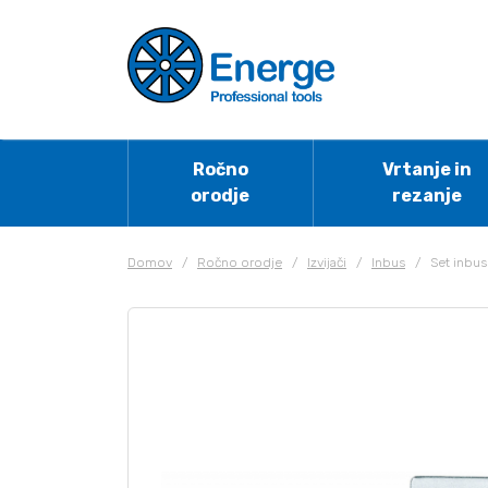
Ročno
Vrtanje in
orodje
rezanje
Domov
/
Ročno orodje
/
Izvijači
/
Inbus
/
Set inbus