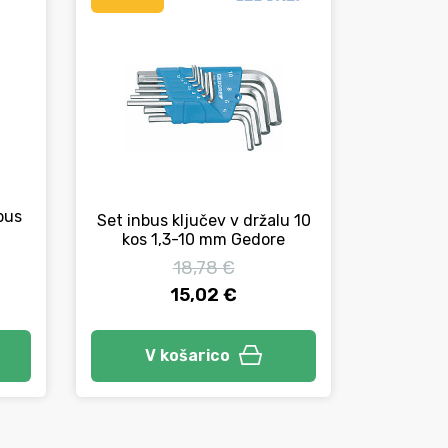
nbus
Set inbus ključev v držalu 10
Izvija
kos 1,3-10 mm Gedore
18,78 €
15,02 €
Izbe
V košarico