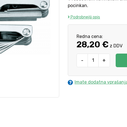
pocinkan.
Podrobnejši opis
Redna cena:
28,20 €
z DDV
-
+
Imate dodatna vprašanj