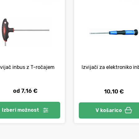
zvijač inbus z T-ročajem
Izvijači za elektroniko i
od 7,16 €
10,10 €
Izberi
možnost
V košarico