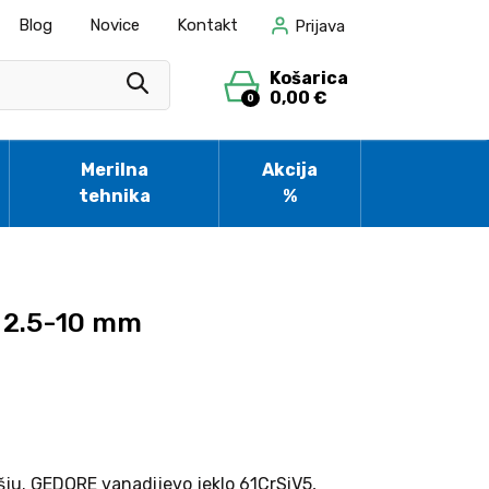
Blog
Novice
Kontakt
Prijava
Košarica
0,00 €
0
Merilna
Akcija
tehnika
%
v 2.5-10 mm
ju. GEDORE vanadijevo jeklo 61CrSiV5,