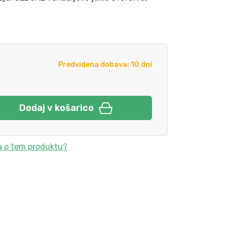
Predvidena dobava: 10 dni
Dodaj v košarico
a o tem produktu?