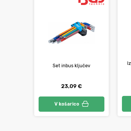
I
Set inbus ključev
23,09 €
V košarico