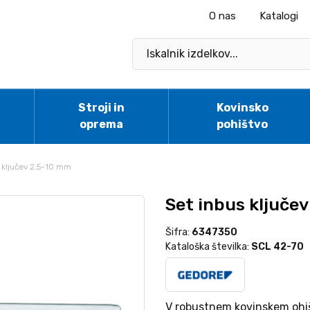
O nas
Katalogi
Stroji in
Kovinsko
oprema
pohištvo
 ključev 2.5-10 mm
Set inbus ključe
Šifra:
6347350
Kataloška številka:
SCL 42-70
V robustnem kovinskem ohiš