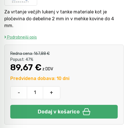
Za vrtanje večjih lukenj v tanke materiale kot je
Kladiva
Mazanje
pločevina do debeline 2 mm in v mehke kovine do 4
mm.
Podrobnejši opis
Točkala, dleta, luknjači in pile
Redna cena:
167,88 €
Vzvodi in primeži
Popust:
47%
89,67 €
z DDV
Škarje, noži in žage
Predvidena dobava: 10 dni
-
+
Zaščitna oprema
Dodaj v košarico
Svetila