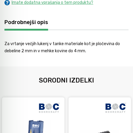
Imate dodatna vprašanja o tem produktu?
Avtomobilsko orodje
Podrobnejši opis
Inštalatersko orodje
Za vrtanje večjih lukenj v tanke materiale kot je pločevina do
Krivilci cevi
debeline 2 mm in v mehke kovine do 4 mm.
Razno
SORODNI IZDELKI
Gozdarsko orodje
Tesarsko orodje
Dom in vrt