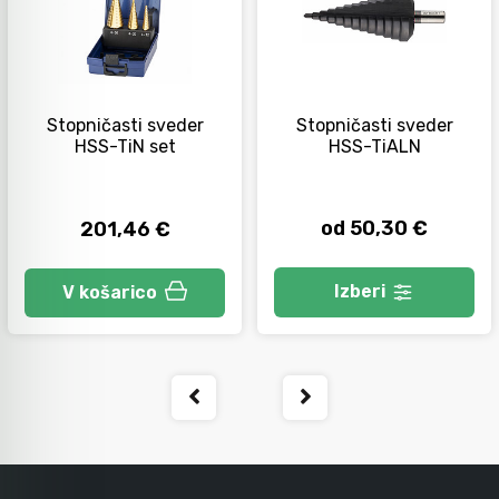
Orodje za kolesa
Stopničasti sveder
Stopničasti sveder
Neiskreče orodje
HSS-TiN set
HSS-TiALN
od 50,30 €
201,46 €
Izberi
V košarico