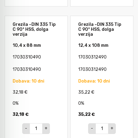
Orodje za kolesa
Grezila ~DIN 335 Tip
Grezila ~DIN 335 Tip
C 90° HSS, dolga
C 90° HSS, dolga
verzija
verzija
Neiskreče orodje
10,4 x 88 mm
12,4 x 108 mm
17030310490
17030312490
17030310490
17030312490
Dobava: 10 dni
Dobava: 10 dni
32,18 €
35,22 €
0%
0%
32,18 €
35,22 €
-
+
-
+