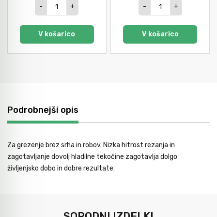
-
+
-
+
V košarico
V košarico
Podrobnejši opis
Za grezenje brez srha in robov. Nizka hitrost rezanja in
zagotavljanje dovolj hladilne tekočine zagotavlja dolgo
življenjsko dobo in dobre rezultate.
SORODNI IZDELKI