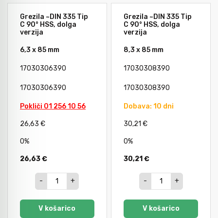
Avtomobilsko orodje
Grezila ~DIN 335 Tip
Grezila ~DIN 335 Tip
C 90° HSS, dolga
C 90° HSS, dolga
verzija
verzija
Inštalatersko orodje
6,3 x 85 mm
8,3 x 85 mm
17030306390
17030308390
Krivilci cevi
17030306390
17030308390
Pokliči 01 256 10 56
Dobava: 10 dni
Razno
26,63 €
30,21 €
0%
0%
Gozdarsko orodje
26,63 €
30,21 €
Tesarsko orodje
-
+
-
+
V košarico
V košarico
Dom in vrt