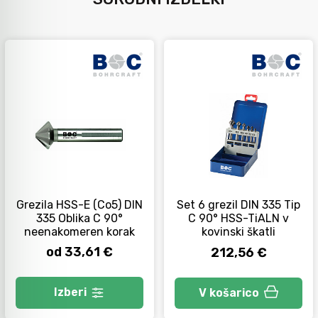
Grezila HSS-E (Co5) DIN
Set 6 grezil DIN 335 Tip
335 Oblika C 90°
C 90° HSS-TiALN v
neenakomeren korak
kovinski škatli
od 33,61 €
212,56 €
Izberi
V košarico