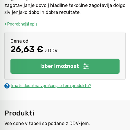
zagotavljanje dovolj hladilne tekočine zagotavlja dolgo
življenjsko dobo in dobre rezultate.
Kladiva
Mazanje
Podrobnejši opis
Točkala, dleta, luknjači in pile
Cena od:
26,63 €
z DDV
Vzvodi in primeži
Izberi možnost
Škarje, noži in žage
Imate dodatna vprašanja o tem produktu?
Zaščitna oprema
Produkti
Svetila
Vse cene v tabeli so podane z DDV-jem.