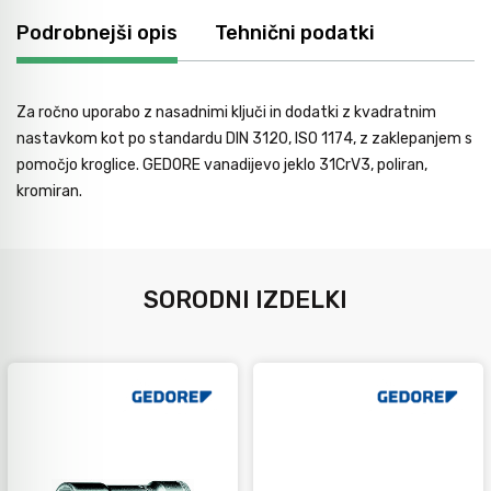
Avtomobilsko orodje
Podrobnejši opis
Tehnični podatki
Inštalatersko orodje
Za ročno uporabo z nasadnimi ključi in dodatki z kvadratnim
nastavkom kot po standardu DIN 3120, ISO 1174, z zaklepanjem s
pomočjo kroglice. GEDORE vanadijevo jeklo 31CrV3, poliran,
Krivilci cevi
kromiran.
Razno
SORODNI IZDELKI
Gozdarsko orodje
Tesarsko orodje
Dom in vrt