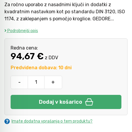
Za ročno uporabo z nasadnimi ključi in dodatki z
kvadratnim nastavkom kot po standardu DIN 3120, ISO
1174, z zaklepanjem s pomočjo kroglice. GEDORE...
Kladiva
Mazanje
Podrobnejši opis
Točkala, dleta, luknjači in pile
Redna cena:
94,67 €
z DDV
Vzvodi in primeži
Predvidena dobava: 10 dni
Škarje, noži in žage
-
+
Zaščitna oprema
Dodaj v košarico
Svetila
Imate dodatna vprašanja o tem produktu?