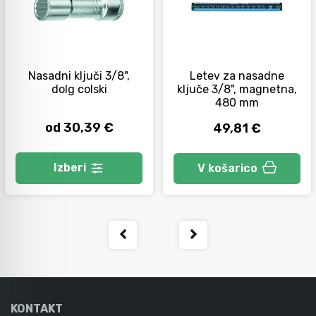
Orodje za kolesa
Nasadni ključi 3/8",
Letev za nasadne
Neiskreče orodje
dolg colski
ključe 3/8", magnetna,
480 mm
od 30,39 €
49,81 €
Izberi
V košarico
KONTAKT