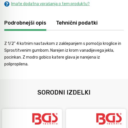
Imate dodatna vprašanja o tem produktu?
Avtomobilsko orodje
Podrobnejši opis
Tehnični podatki
Inštalatersko orodje
Z 1/2" 4 kotnim nastavkom z zaklepanjem s pomočjo kroglice in
Krivilci cevi
Sprostitvenim gumbom. Narejen iz krom vanadijevega jekla,
pocinkan. Z modro gobico katere glava je narejena iz
polipropilena.
Razno
Gozdarsko orodje
SORODNI IZDELKI
Tesarsko orodje
Dom in vrt