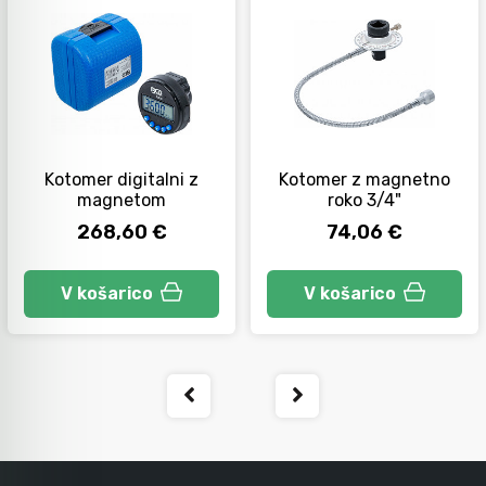
Orodje za kolesa
Neiskreče orodje
Kotomer digitalni z
Kotomer z magnetno
magnetom
roko 3/4"
268,60 €
74,06 €
V košarico
V košarico