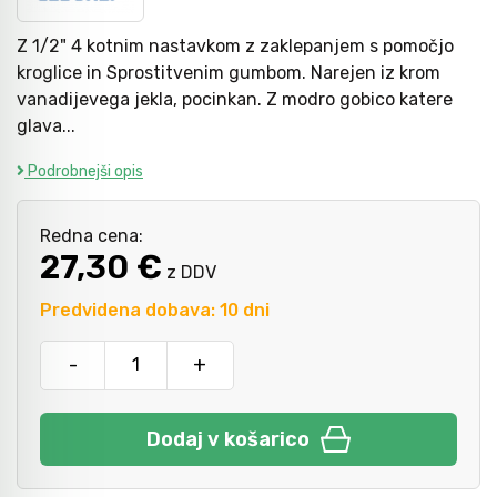
Z 1/2" 4 kotnim nastavkom z zaklepanjem s pomočjo
Kladiva
Mazanje
kroglice in Sprostitvenim gumbom. Narejen iz krom
vanadijevega jekla, pocinkan. Z modro gobico katere
glava...
Točkala, dleta, luknjači in pile
Podrobnejši opis
Vzvodi in primeži
Redna cena:
27,30 €
z DDV
Škarje, noži in žage
Predvidena dobava: 10 dni
-
+
Zaščitna oprema
Dodaj v košarico
Svetila