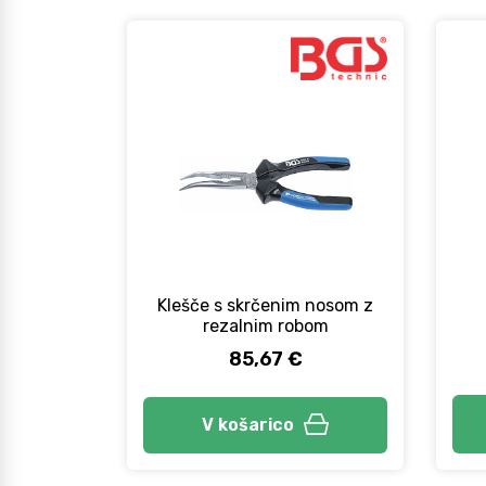
Klešče s skrčenim nosom z
rezalnim robom
85,67 €
V košarico