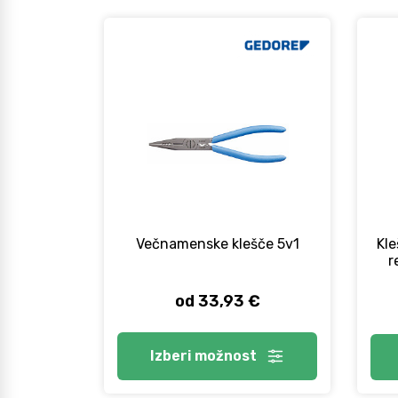
Večnamenske klešče 5v1
Kle
r
od 33,93 €
Izberi
možnost