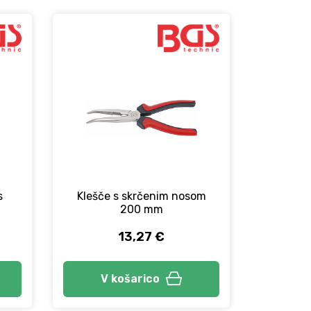
s
Klešče s skrčenim nosom
200 mm
13,27 €
V košarico