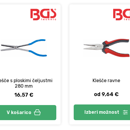
ešče s ploskimi čeljustmi
Klešče ravne
280 mm
od 9,64 €
16,57 €
Izberi
možnost
V košarico