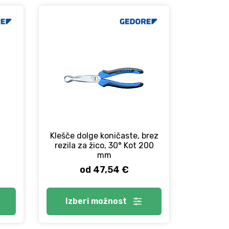
Klešče dolge koničaste, brez
rezila za žico, 30° Kot 200
mm
od 47,54 €
Izberi
možnost