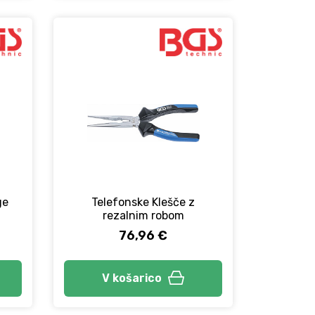
ge
Telefonske Klešče z
rezalnim robom
76,96 €
V košarico