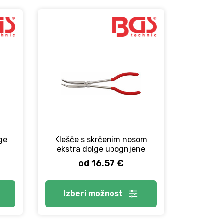
ge
Klešče s skrčenim nosom
ekstra dolge upognjene
od 16,57 €
Izberi
možnost