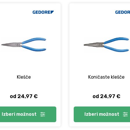
Klešče
Koničaste klešče
od 24,97 €
od 24,97 €
Izberi
možnost
Izberi
možnost