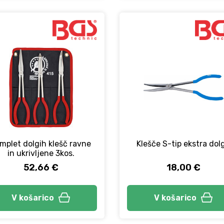
mplet dolgih klešč ravne
Klešče S-tip ekstra dol
in ukrivljene 3kos.
52,66 €
18,00 €
V košarico
V košarico