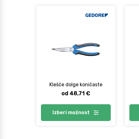
Klešče dolge koničaste
od 48,71 €
Izberi
možnost