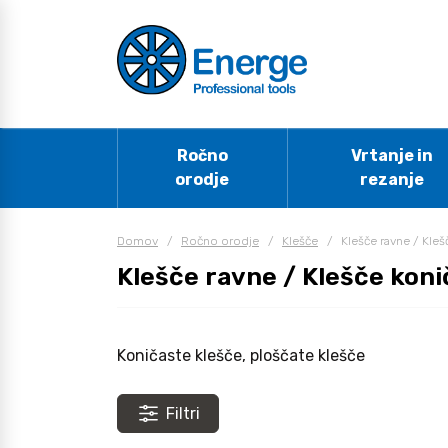
Ročno
Vrtanje in
orodje
rezanje
Domov
/
Ročno orodje
/
Klešče
/
Klešče ravne / Kleš
Klešče ravne / Klešče kon
Koničaste klešče, ploščate klešče
Filtri