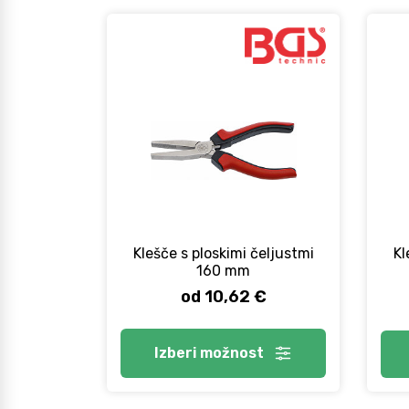
Klešče s ploskimi čeljustmi
Kl
160 mm
od 10,62 €
Izberi
možnost