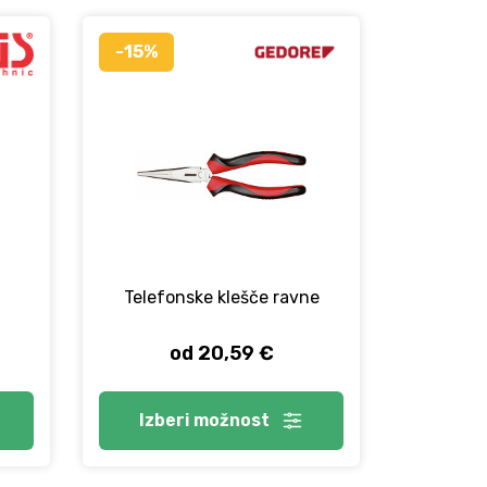
-15%
Telefonske klešče ravne
od 20,59 €
Izberi
možnost