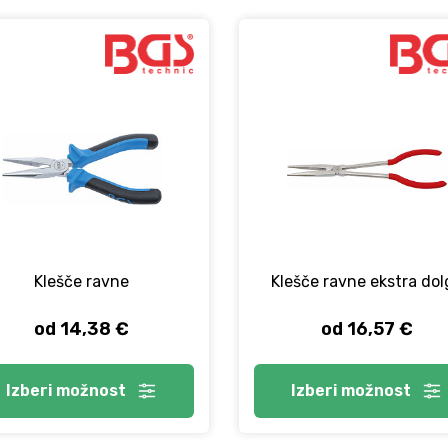
Klešče ravne
Klešče ravne ekstra dol
od 14,38 €
od 16,57 €
Izberi
možnost
Izberi
možnost