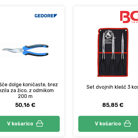
šče dolge koničaste, brez
Set dvojnih klešč 3 ko
ezila za žico, z odmikom
200 m
50,16 €
85,85 €
V košarico
V košarico