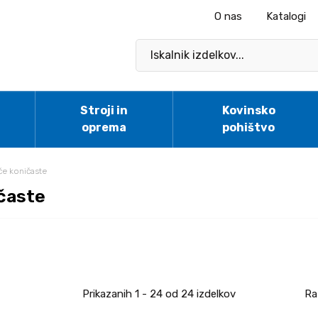
O nas
Katalogi
Stroji in
Kovinsko
oprema
pohištvo
če koničaste
ičaste
Prikazanih
1 - 24
od
24
izdelkov
Ra