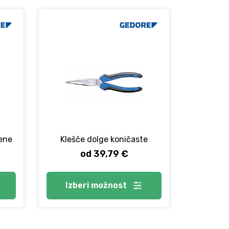
jene
Klešče dolge koničaste
od 39,79 €
Izberi
možnost