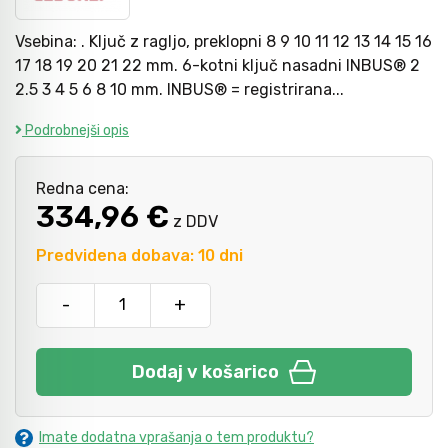
Vsebina: . Ključ z ragljo, preklopni 8 9 10 11 12 13 14 15 16
Kladiva
Mazanje
17 18 19 20 21 22 mm. 6-kotni ključ nasadni INBUS® 2
2.5 3 4 5 6 8 10 mm. INBUS® = registrirana...
Podrobnejši opis
Točkala, dleta, luknjači in pile
Redna cena:
Vzvodi in primeži
334,96 €
z DDV
Predvidena dobava: 10 dni
Škarje, noži in žage
-
+
Zaščitna oprema
Dodaj v košarico
Svetila
Imate dodatna vprašanja o tem produktu?