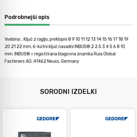
Avtomobilsko orodje
Podrobnejši opis
Inštalatersko orodje
Vsebina: . Ključ z ragljo, preklopni 8 9 10 11 12 13 14 15 16 17 18 19
20 21 22 mm. 6-kotni ključ nasadni INBUS® 2 2.5 3 4 5 6 8 10
Krivilci cevi
mm. INBUS® = registrirana blagovna znamka Ruia Global
Fasteners AG, 41462 Neuss, Germany
Razno
SORODNI IZDELKI
Gozdarsko orodje
Tesarsko orodje
Dom in vrt