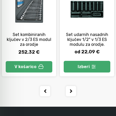
Orodje za kolesa
Neiskreče orodje
Set kombiniranih
Set udarnih nasadnih
ključev v 2/3 ES modul
ključev 1/2" v 1/3 ES
za orodje
modulu za orodje.
od 22,09 €
252,32 €
Izberi
V košarico