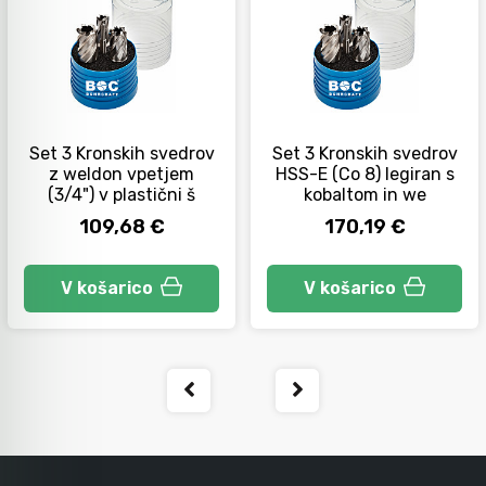
Orodje za kolesa
Neiskreče orodje
Set 3 Kronskih svedrov
Set 3 Kronskih svedrov
z weldon vpetjem
HSS-E (Co 8) legiran s
(3/4") v plastični š
kobaltom in we
109,68 €
170,19 €
V košarico
V košarico