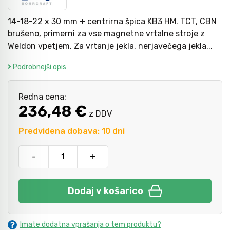
14-18-22 x 30 mm + centrirna špica KB3 HM. TCT, CBN
Kladiva
Mazanje
brušeno, primerni za vse magnetne vrtalne stroje z
Weldon vpetjem. Za vrtanje jekla, nerjavečega jekla...
Podrobnejši opis
Točkala, dleta, luknjači in pile
Redna cena:
Vzvodi in primeži
236,48 €
z DDV
Predvidena dobava: 10 dni
Škarje, noži in žage
-
+
Zaščitna oprema
Dodaj v košarico
Svetila
Imate dodatna vprašanja o tem produktu?