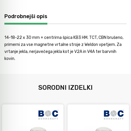
Avtomobilsko orodje
Podrobnejši opis
Inštalatersko orodje
14-18-22 x 30 mm + centrirna špica KB3 HM. TCT, CBN brušeno,
primerni za vse magnetne vrtalne stroje z Weldon vpetjem. Za
Krivilci cevi
vrtanje jekla, nerjavečega jekla kot je V2A in V4A ter barvnih
kovin.
Razno
SORODNI IZDELKI
Gozdarsko orodje
Tesarsko orodje
Dom in vrt