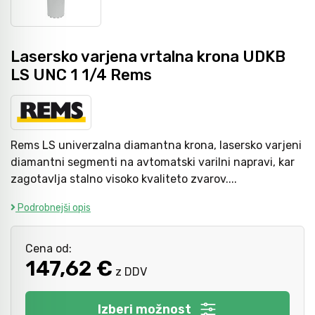
Avtomobilsko orodje
Lasersko varjena vrtalna krona UDKB
Inštalatersko orodje
LS UNC 1 1/4 Rems
Krivilci cevi
Rems LS univerzalna diamantna krona, lasersko varjeni
Razno
diamantni segmenti na avtomatski varilni napravi, kar
zagotavlja stalno visoko kvaliteto zvarov....
Podrobnejši opis
Gozdarsko orodje
Cena od:
Tesarsko orodje
147,62 €
z DDV
Dom in vrt
Izberi možnost