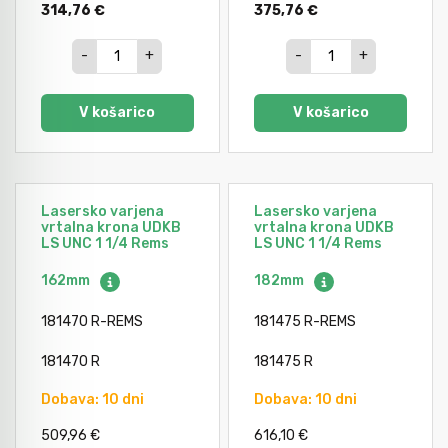
314,76 €
375,76 €
-
+
-
+
V košarico
V košarico
Lasersko varjena
Lasersko varjena
vrtalna krona UDKB
vrtalna krona UDKB
LS UNC 1 1/4 Rems
LS UNC 1 1/4 Rems
162mm
182mm
181470 R-REMS
181475 R-REMS
181470 R
181475 R
Dobava: 10 dni
Dobava: 10 dni
509,96 €
616,10 €