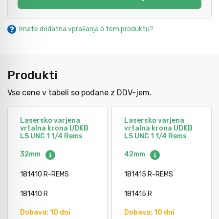
Orodje za kolesa
Imate dodatna vprašanja o tem produktu?
Neiskreče orodje
Produkti
Vse cene v tabeli so podane z DDV-jem.
Lasersko varjena
Lasersko varjena
vrtalna krona UDKB
vrtalna krona UDKB
LS UNC 1 1/4 Rems
LS UNC 1 1/4 Rems
32mm
42mm
181410 R-REMS
181415 R-REMS
181410 R
181415 R
Dobava: 10 dni
Dobava: 10 dni