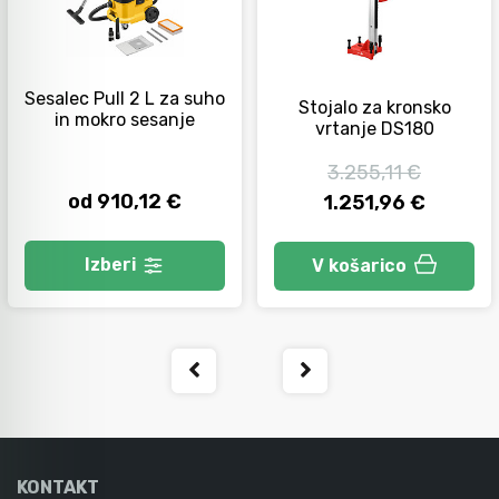
Sesalec Pull 2 L za suho
Stojalo za kronsko
in mokro sesanje
vrtanje DS180
3.255,11 €
od 910,12 €
1.251,96 €
Izberi
V košarico
KONTAKT