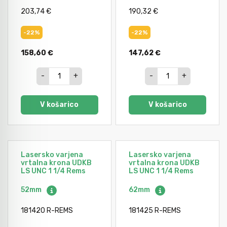
203,74 €
190,32 €
-22%
-22%
158,60 €
147,62 €
-
+
-
+
V košarico
V košarico
Lasersko varjena
Lasersko varjena
vrtalna krona UDKB
vrtalna krona UDKB
LS UNC 1 1/4 Rems
LS UNC 1 1/4 Rems
52mm
62mm
181420 R-REMS
181425 R-REMS