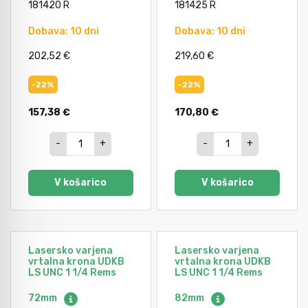
181420 R
181425 R
Dobava: 10 dni
Dobava: 10 dni
202,52 €
219,60 €
-22%
-22%
157,38 €
170,80 €
-
+
-
+
V košarico
V košarico
Lasersko varjena
Lasersko varjena
vrtalna krona UDKB
vrtalna krona UDKB
LS UNC 1 1/4 Rems
LS UNC 1 1/4 Rems
72mm
82mm