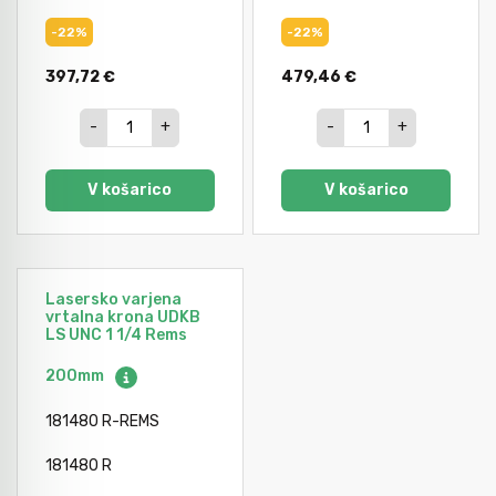
-22%
-22%
397,72 €
479,46 €
-
+
-
+
V košarico
V košarico
Lasersko varjena
vrtalna krona UDKB
LS UNC 1 1/4 Rems
200mm
181480 R-REMS
181480 R