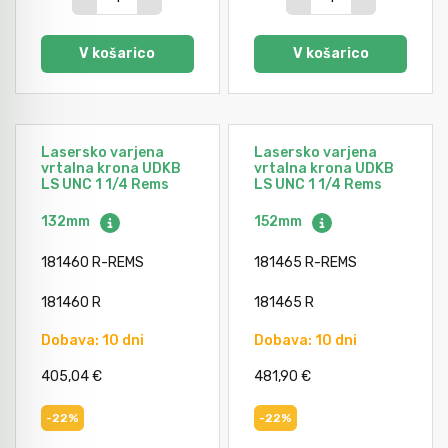
V košarico
V košarico
Lasersko varjena
Lasersko varjena
vrtalna krona UDKB
vrtalna krona UDKB
LS UNC 1 1/4 Rems
LS UNC 1 1/4 Rems
132mm
152mm
181460 R-REMS
181465 R-REMS
181460 R
181465 R
Dobava: 10 dni
Dobava: 10 dni
405,04 €
481,90 €
-22%
-22%