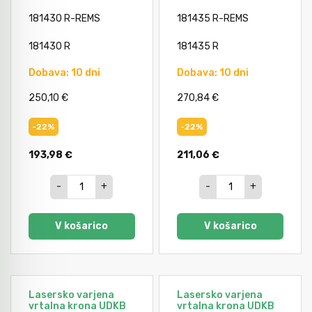
181430 R-REMS
181435 R-REMS
181430 R
181435 R
Dobava: 10 dni
Dobava: 10 dni
250,10 €
270,84 €
-22%
-22%
193,98 €
211,06 €
-
+
-
+
V košarico
V košarico
Lasersko varjena
Lasersko varjena
vrtalna krona UDKB
vrtalna krona UDKB