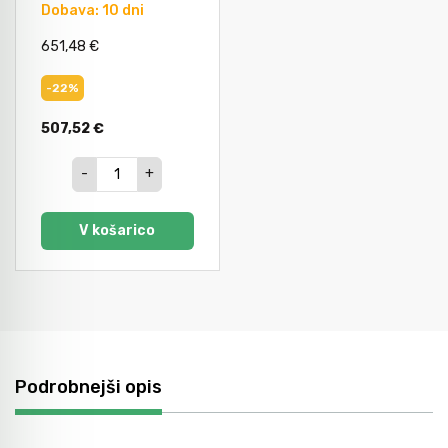
Dobava: 10 dni
651,48 €
-22%
507,52 €
-
+
V košarico
Podrobnejši opis