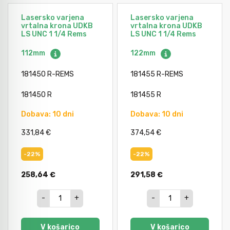
Lasersko varjena
Lasersko varjena
vrtalna krona UDKB
vrtalna krona UDKB
LS UNC 1 1/4 Rems
LS UNC 1 1/4 Rems
112mm
122mm
181450 R-REMS
181455 R-REMS
181450 R
181455 R
Dobava: 10 dni
Dobava: 10 dni
331,84 €
374,54 €
-22%
-22%
258,64 €
291,58 €
-
+
-
+
V košarico
V košarico