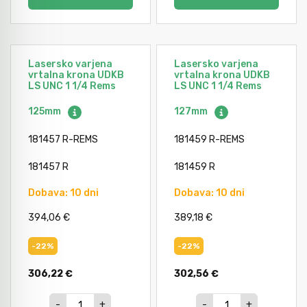
Lasersko varjena
Lasersko varjena
vrtalna krona UDKB
vrtalna krona UDKB
LS UNC 1 1/4 Rems
LS UNC 1 1/4 Rems
125mm
127mm
181457 R-REMS
181459 R-REMS
181457 R
181459 R
Dobava: 10 dni
Dobava: 10 dni
394,06 €
389,18 €
-22%
-22%
306,22 €
302,56 €
-
+
-
+