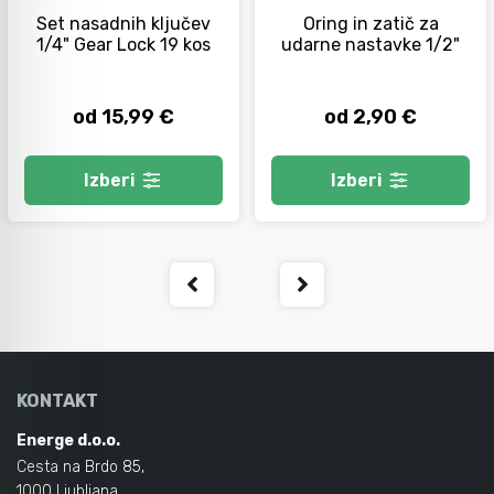
Set nasadnih ključev
Oring in zatič za
1/4" Gear Lock 19 kos
udarne nastavke 1/2"
od 15,99 €
od 2,90 €
Izberi
Izberi
KONTAKT
Energe d.o.o.
Cesta na Brdo 85,
1000 Ljubljana