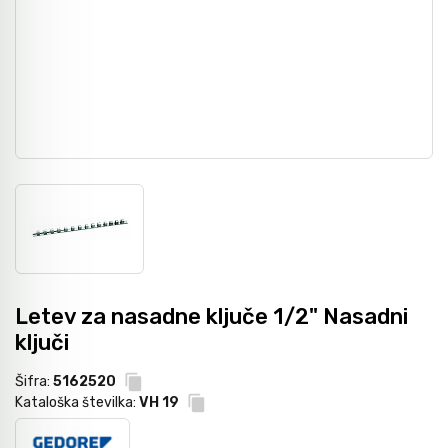
Grezila, posnemala in konični svedri
Pribor
Metri
Svedri za steklo
Dvižna tehnika
Laserji / gradbeništvo
Diamantno orodje
Navijalci cevi in kablov
Merilni instrumenti
Svedri za les
Kamere / Predvleke
Kronske žage
Letev za nasadne ključe 1/2" Nasadni
ključi
Žagini listi
Šifra:
5162520
Kataloška številka:
VH 19
CNC