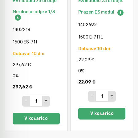
ES modulu za orodje.
ES modulu za orodje.
Avtomobilsko orodje
Merilno orodje v 1/3
Prazen ES modul
1402692
Inštalatersko orodje
1402218
1500 E-711 L
1500 ES-711
Dobava: 10 dni
Krivilci cevi
Dobava: 10 dni
22,09 €
297,62 €
Razno
0%
0%
22,09 €
297,62 €
Gozdarsko orodje
-
+
-
+
Tesarsko orodje
V košarico
V košarico
Dom in vrt