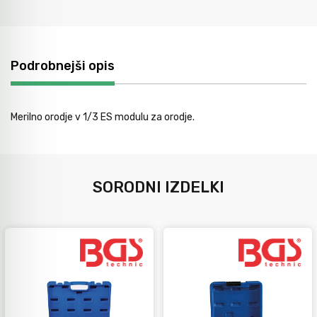
Orodje za kolesa
Podrobnejši opis
Neiskreče orodje
Merilno orodje v 1/3 ES modulu za orodje.
SORODNI IZDELKI