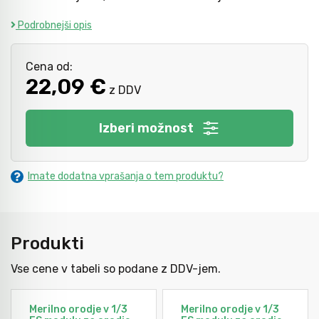
Podrobnejši opis
Kladiva
Mazanje
Cena od:
22,09 €
z DDV
Točkala, dleta, luknjači in pile
Izberi možnost
Vzvodi in primeži
Imate dodatna vprašanja o tem produktu?
Škarje, noži in žage
Zaščitna oprema
Produkti
Vse cene v tabeli so podane z DDV-jem.
Svetila
Merilno orodje v 1/3
Merilno orodje v 1/3