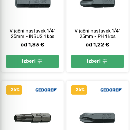
Kladiva
Mazanje
Vijačni nastavek 1/4"
Vijačni nastavek 1/4"
25mm - INBUS 1 kos
25mm - PH 1 kos
Točkala, dleta, luknjači in pile
od 1,83 €
od 1,22 €
Vzvodi in primeži
Izberi
Izberi
Škarje, noži in žage
-26%
-26%
Zaščitna oprema
Svetila