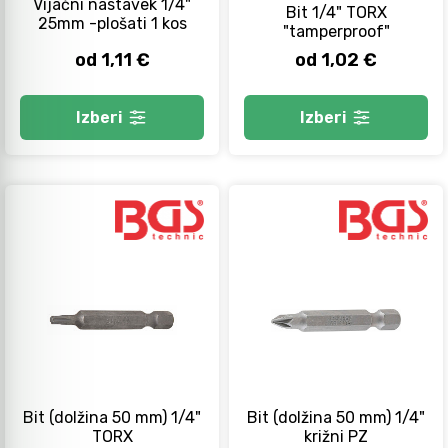
Vijačni nastavek 1/4"
Bit 1/4" TORX
25mm -plošati 1 kos
"tamperproof"
Orodje za kolesa
od 1,11 €
od 1,02 €
Izberi
Izberi
Neiskreče orodje
Bit (dolžina 50 mm) 1/4"
Bit (dolžina 50 mm) 1/4"
TORX
križni PZ