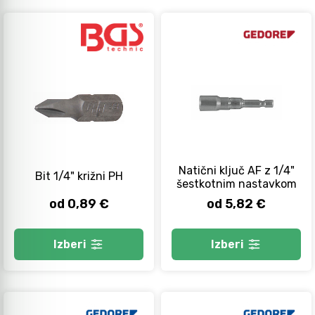
Natični ključ AF z 1/4"
Bit 1/4" križni PH
šestkotnim nastavkom
od 0,89 €
od 5,82 €
Izberi
Izberi