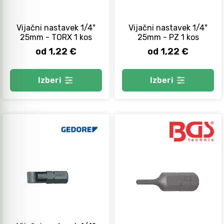
Avtomobilsko orodje
Vijačni nastavek 1/4"
Vijačni nastavek 1/4"
25mm - TORX 1 kos
25mm - PZ 1 kos
Inštalatersko orodje
od 1,22 €
od 1,22 €
Izberi
Izberi
Krivilci cevi
Razno
Gozdarsko orodje
Tesarsko orodje
Dom in vrt