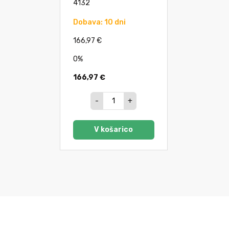
4132
Dobava: 10 dni
166,97 €
0%
166,97 €
-
+
V košarico