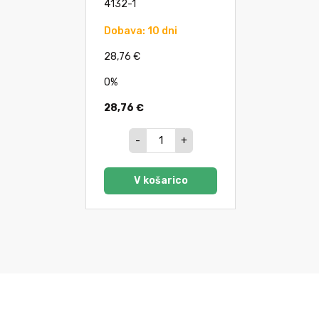
4132-1
Dobava: 10 dni
28,76 €
0%
28,76 €
-
+
V košarico