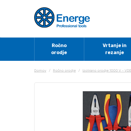
Ročno
Vrtanje in
orodje
rezanje
Domov
/
Ročno orodje
/
Izolirano orodje 1000 V - VD