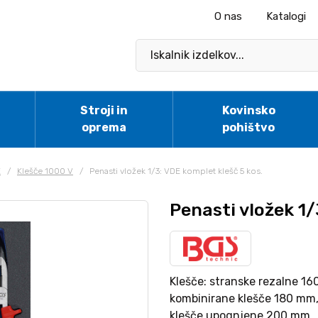
O nas
Katalogi
Stroji in
Kovinsko
oprema
pohištvo
E
/
Klešče 1000 V
/
Penasti vložek 1/3: VDE komplet klešč 5 kos.
Penasti vložek 1/
Klešče: stranske rezalne 16
kombinirane klešče 180 mm,
klešče upognjene 200 mm.