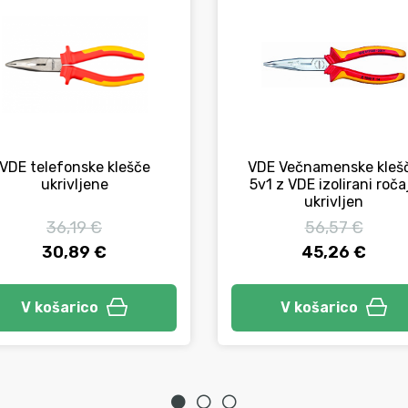
VDE telefonske klešče
VDE Večnamenske kleš
ukrivljene
5v1 z VDE izolirani ročaj
ukrivljen
36,19 €
56,57 €
30,89 €
45,26 €
V košarico
V košarico