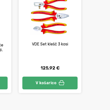
VDE Set klešč 3 kosi
VDE Set 
če
i,
125,92 €
V košarico
V 