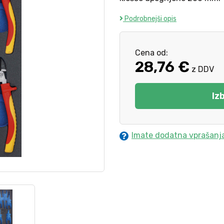
Podrobnejši opis
Cena od:
28,76 €
z DDV
Iz
Imate dodatna vprašanj