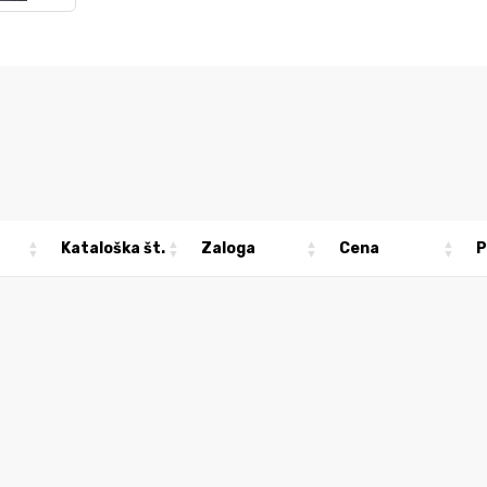
Kataloška št.
Zaloga
Cena
P