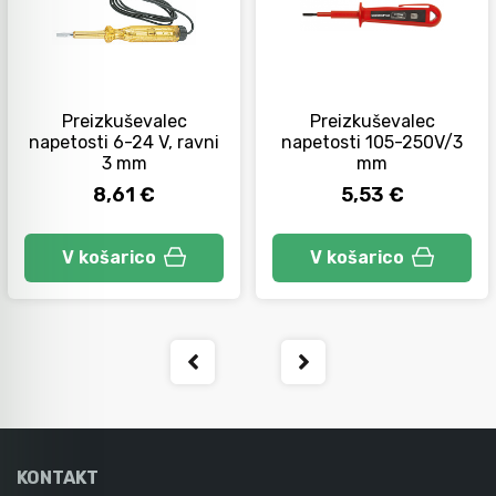
Orodje za kolesa
Preizkuševalec
Preizkuševalec
Neiskreče orodje
napetosti 6-24 V, ravni
napetosti 105-250V/3
3 mm
mm
8,61 €
5,53 €
V košarico
V košarico
KONTAKT