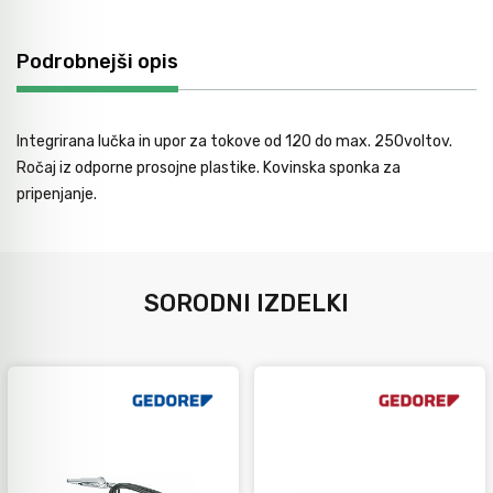
Avtomobilsko orodje
Podrobnejši opis
Inštalatersko orodje
Integrirana lučka in upor za tokove od 120 do max. 250voltov.
Ročaj iz odporne prosojne plastike. Kovinska sponka za
Krivilci cevi
pripenjanje.
Razno
SORODNI IZDELKI
Gozdarsko orodje
Tesarsko orodje
Dom in vrt