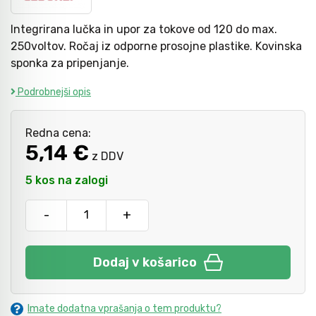
Integrirana lučka in upor za tokove od 120 do max.
Kladiva
Mazanje
250voltov. Ročaj iz odporne prosojne plastike. Kovinska
sponka za pripenjanje.
Podrobnejši opis
Točkala, dleta, luknjači in pile
Redna cena:
Vzvodi in primeži
5,14 €
z DDV
5 kos na zalogi
Škarje, noži in žage
-
+
Zaščitna oprema
Dodaj v košarico
Svetila
Imate dodatna vprašanja o tem produktu?