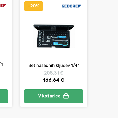
-20%
/4
Izvijač
Set nasadnih ključev 1/4"
1/
208,31 €
166,64 €
V košarico
V 