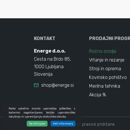
KONTAKT
PRODAJNI PROG
Energe d.o.o.
Ročno orodje
Cesta na Brdo 85,
Vrtanje in rezanje
1000 Ljubljana
Stroji in oprema
Slovenija
Kovinsko pohištvo
shop@energe.si
Merilna tehnika
Akcija %
Naše spletno mesto uporablja piškotke, s
katerimi zagotavljamo boljšo uporabniško
izkušnjo in spremljanje statistike obiska.
Se strinjam
© 2024 - 2026 Energe. Vse pravice pridržane.
Več informacij