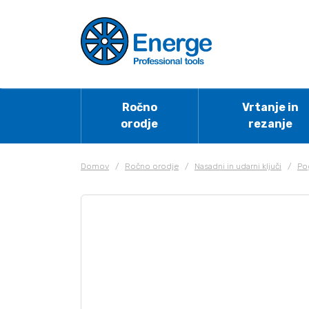
Ročno
Vrtanje in
orodje
rezanje
Domov
/
Ročno orodje
/
Nasadni in udarni ključi
/
Po