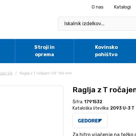
O nas
Katalogi
Stroji in
Kovinsko
oprema
pohištvo
gon 1/4
/
Raglja z T ročajem 1/4" 140 mm
Raglja z T ročaj
Šifra:
1791532
Kataloška številka:
2093 U-3 T
Za hitro vijačenje na težko