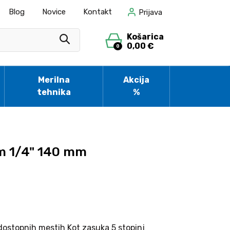
Blog
Novice
Kontakt
Prijava
Košarica
0,00 €
0
Merilna
Akcija
tehnika
%
em 1/4" 140 mm
 dostopnih mestih Kot zasuka 5 stopinj