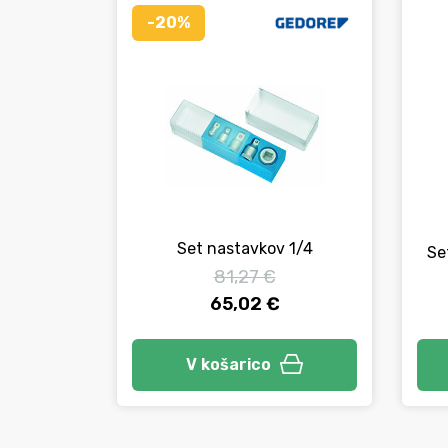
-20%
Set nastavkov 1/4
Se
81,27 €
65,02 €
V košarico