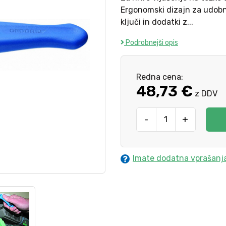
Ergonomski dizajn za udobn
ključi in dodatki z...
Podrobnejši opis
Redna cena:
48,73 €
z DDV
-
+
Imate dodatna vprašanj