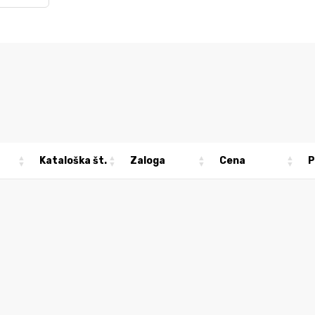
Kataloška št.
Zaloga
Cena
P