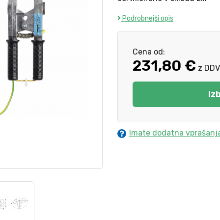
Podrobnejši opis
Cena od:
231,80 €
z DDV
Iz
Imate dodatna vprašanj