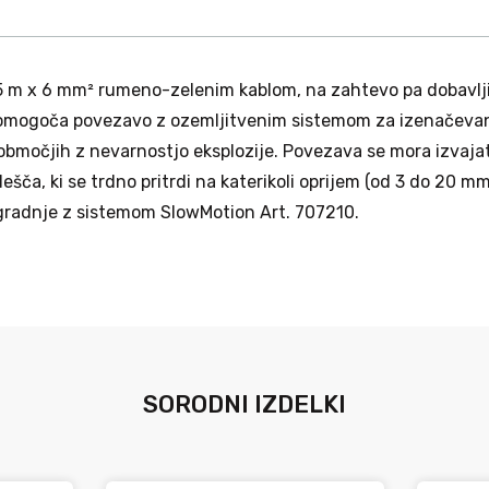
15 m x 6 mm² rumeno-zelenim kablom, na zahtevo pa dobavljiv 
a omogoča povezavo z ozemljitvenim sistemom za izenačevan
v območjih z nevarnostjo eksplozije. Povezava se mora izvajat
ešča, ki se trdno pritrdi na katerikoli oprijem (od 3 do 20 mm
gradnje z sistemom SlowMotion Art. 707210.
SORODNI IZDELKI