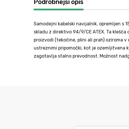
Podrobnejši opis
Samodejni kabelski navijalnik, opremljen s 
skladu z direktivo 94/9/CE ATEX. Ta klešč
proizvodi (tekočine, plini ali prah) oziroma 
ustreznimi pripomočki, kot je ozemljitvena kl
zagotavlja stalno prevodnost. Možnost nad