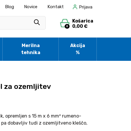
Blog
Novice
Kontakt
Prijava
Košarica
0,00 €
0
Merilna
Akcija
tehnika
%
l za ozemljitev
ik, opremljen s 15 m x 6 mm² rumeno-
pa dobavljiv tudi z ozemljitveno kleščo,