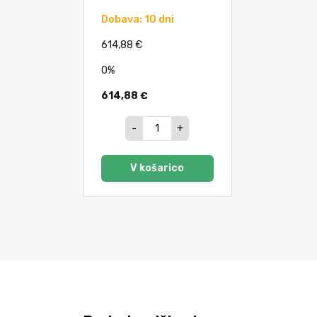
Dobava: 10 dni
614,88 €
0%
614,88 €
-
+
V košarico