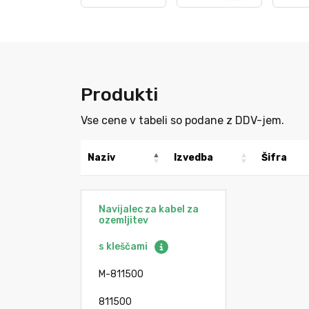
Produkti
Vse cene v tabeli so podane z DDV-jem.
Naziv
Izvedba
Šifra
Navijalec za kabel za
ozemljitev
s kleščami
M-811500
811500