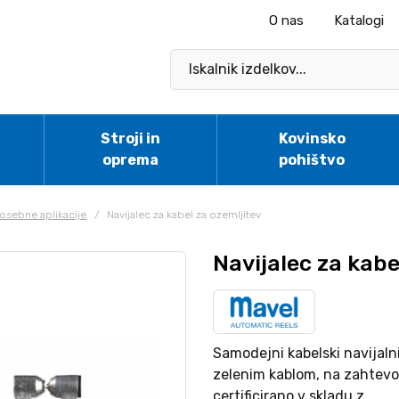
O nas
Katalogi
Stroji in
Kovinsko
oprema
pohištvo
osebne aplikacije
/
Navijalec za kabel za ozemljitev
Navijalec za kabe
Samodejni kabelski navijaln
zelenim kablom, na zahtevo 
certificirano v skladu z...