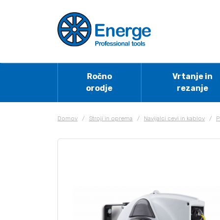
Ročno
Vrtanje in
orodje
rezanje
Domov
/
Stroji in oprema
/
Navijalci cevi in kablov
/
P