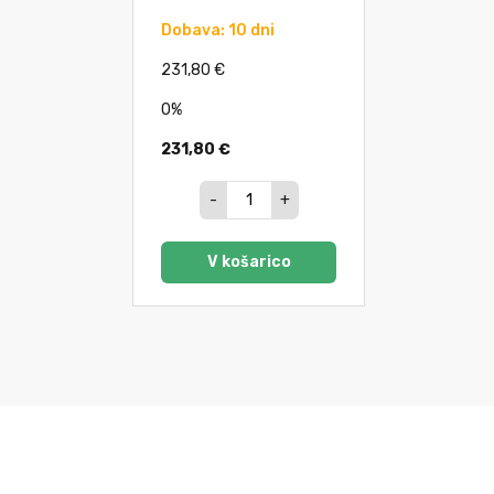
Dobava: 10 dni
231,80 €
0%
231,80 €
-
+
V košarico