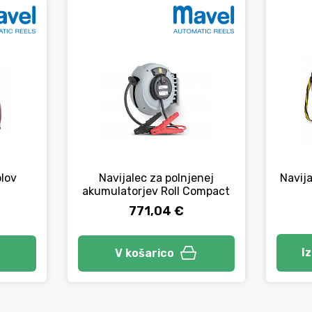
blov
Navijalec za polnjenej
Navija
akumulatorjev Roll Compact
771,04 €
I
V košarico