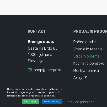
KONTAKT
PRODAJNI PROG
Energe d.o.o.
Ročno orodje
Cesta na Brdo 85,
Vrtanje in rezanje
1000 Ljubljana
Stroji in oprema
Slovenija
Kovinsko pohištvo
shop@energe.si
Merilna tehnika
Akcija %
Naše spletno mesto uporablja piškotke, s
katerimi zagotavljamo boljšo uporabniško
izkušnjo in spremljanje statistike obiska.
Se strinjam
© 2024 - 2026 Energe. Vse pravice pridržane.
Več informacij