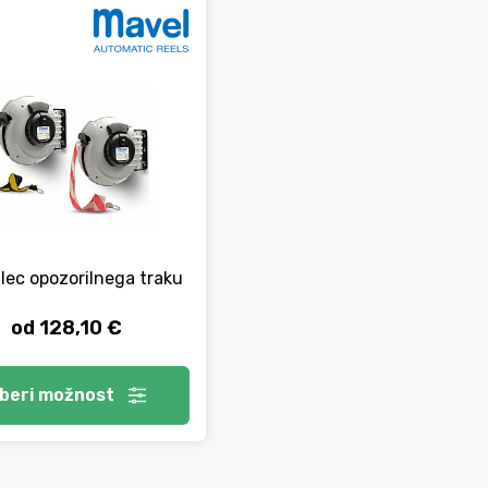
lec opozorilnega traku
od 128,10 €
zberi
možnost