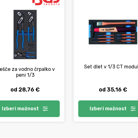
Set dlet v 1/3 CT modu
lešče za vodno črpalko v
peni 1/3
od 28,76 €
od 35,16 €
Izberi
možnost
Izberi
možnost