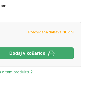
5 mm
Predvidena dobava: 10 dni
Dodaj v košarico
a o tem produktu?