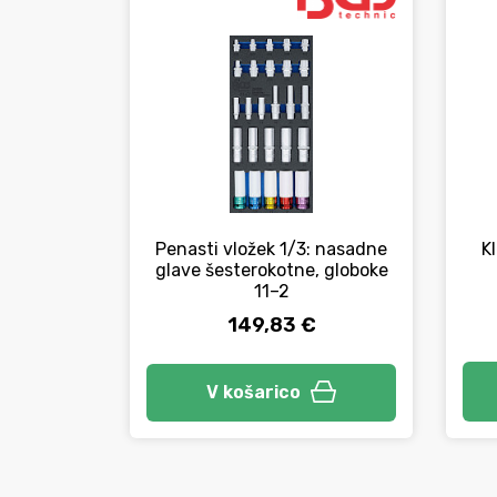
Penasti vložek 1/3: nasadne
K
glave šesterokotne, globoke
11–2
149,83 €
V košarico