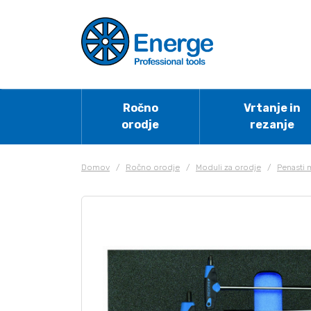
Ročno
Vrtanje in
orodje
rezanje
Domov
/
Ročno orodje
/
Moduli za orodje
/
Penasti 