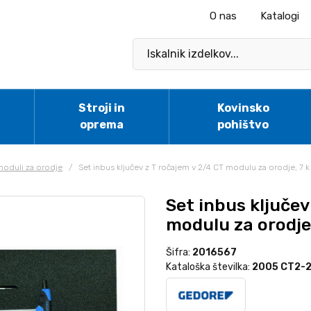
O nas
Katalogi
Stroji in
Kovinsko
oprema
pohištvo
moduli za orodje
/
Set inbus ključev z T ročajem v 2/4 CT modulu za orodje, 7 k
Set inbus ključev
modulu za orodje,
Šifra:
2016567
Kataloška številka:
2005 CT2-2