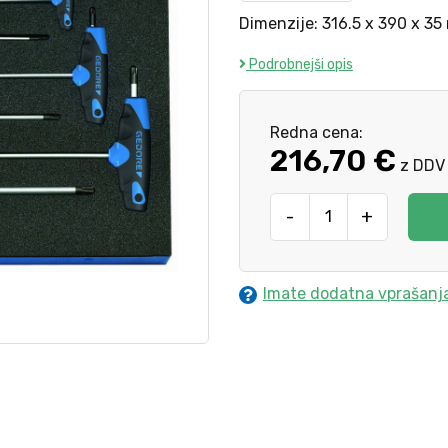
Dimenzije: 316.5 x 390 x 3
Podrobnejši opis
Redna cena:
216,70 €
z DDV
-
+
Imate dodatna vprašanj