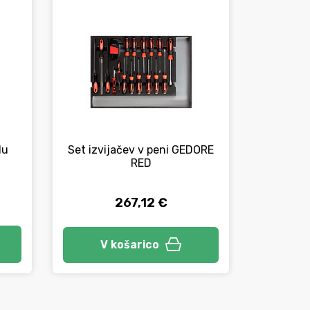
lu
Set izvijačev v peni GEDORE
Penasti
RED
šk
267,12 €
Izbe
V košarico