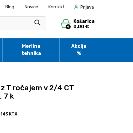
Blog
Novice
Kontakt
Prijava
Košarica
0,00 €
0
Merilna
Akcija
tehnika
%
 z T ročajem v 2/4 CT
 7 k
143 KTX