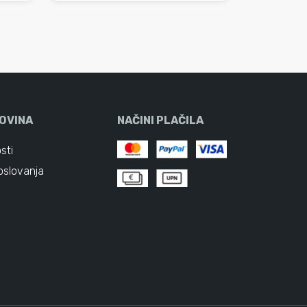
OVINA
NAČINI PLAČILA
sti
oslovanja