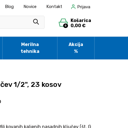
Blog
Novice
Kontakt
Prijava
Košarica
0,00 €
0
Merilna
Akcija
tehnika
%
čev 1/2", 23 kosov
0
ofili kovanih kaljenih nasadnih ključev (št. G