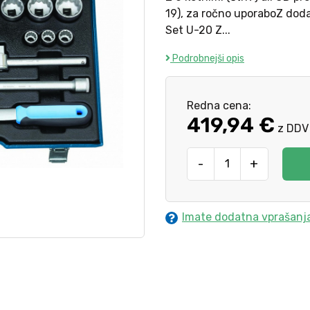
19), za ročno uporaboZ doda
Set U-20 Z...
Podrobnejši opis
Redna cena:
419,94 €
z DDV
-
+
Imate dodatna vprašanj