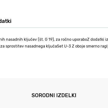
datki
ljenih nasadnih ključev (št. G 19), za ročno uporaboZ dodatk
a sprostitev nasadnega ključaSet U-3 Z oboje smerno ragljo
SORODNI IZDELKI