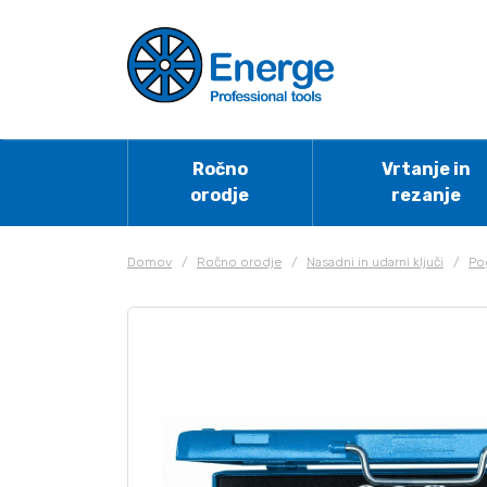
Ročno
Vrtanje in
orodje
rezanje
Domov
/
Ročno orodje
/
Nasadni in udarni ključi
/
Po