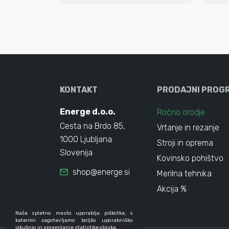
KONTAKT
PRODAJNI PROG
Energe d.o.o.
Ročno orodje
Cesta na Brdo 85,
Vrtanje in rezanje
1000 Ljubljana
Stroji in oprema
Slovenija
Kovinsko pohištvo
shop@energe.si
Merilna tehnika
Akcija %
Naše spletno mesto uporablja piškotke, s
katerimi zagotavljamo boljšo uporabniško
izkušnjo in spremljanje statistike obiska.