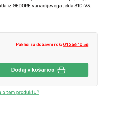
tki iz GEDORE vanadijevega jekla 31CrV3.
Pokliči za dobavni rok:
01 256 10 56
Dodaj v košarico
a o tem produktu?