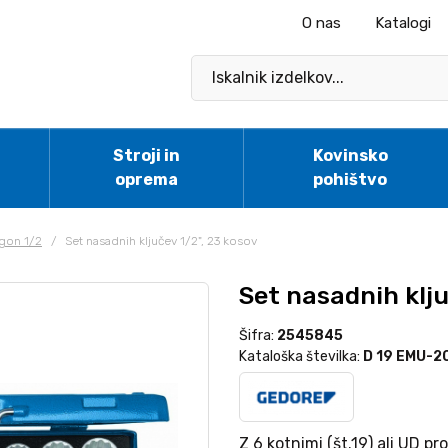
O nas
Katalogi
Stroji in
Kovinsko
oprema
pohištvo
gon 1/2
/
Set nasadnih ključev 1/2", 23 kosov
Set nasadnih klju
Šifra:
2545845
Kataloška številka:
D 19 EMU-2
Z 6 kotnimi (št.19) ali UD pr