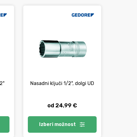
/2"
Nasadni ključi 1/2", dolgi UD
Set nasadn
kos
od 24,99 €
Izberi
možnost
V 