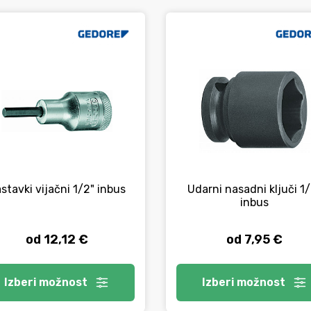
stavki vijačni 1/2" inbus
Udarni nasadni ključi 1
inbus
od 12,12 €
od 7,95 €
Izberi
možnost
Izberi
možnost