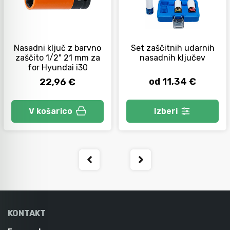
Orodje za kolesa
Nasadni ključ z barvno
Set zaščitnih udarnih
zaščito 1/2" 21 mm za
nasadnih ključev
Neiskreče orodje
for Hyundai i30
od 11,34 €
22,96 €
Izberi
V košarico
KONTAKT