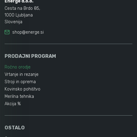
Energe d.o.o.
Cesta na Brdo 85,
1000 Ljubljana
Slovenija
shop@energe.si
PRODAJNI PROGRAM
Ročno orodje
Vrtanje in rezanje
Stroji in oprema
Kovinsko pohištvo
Merilna tehnika
Akcija %
OSTALO