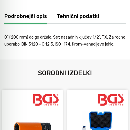
Avtomobilsko orodje
Podrobnejši opis
Tehnični podatki
Inštalatersko orodje
8" (200 mm) dolgo držalo. Set nasadnih ključev 1/2", TX. Za ročno
uporabo. DIN 3120 - C 12.5, ISO 1174. Krom-vanadijevo jeklo.
Krivilci cevi
Razno
SORODNI IZDELKI
Gozdarsko orodje
Tesarsko orodje
Dom in vrt