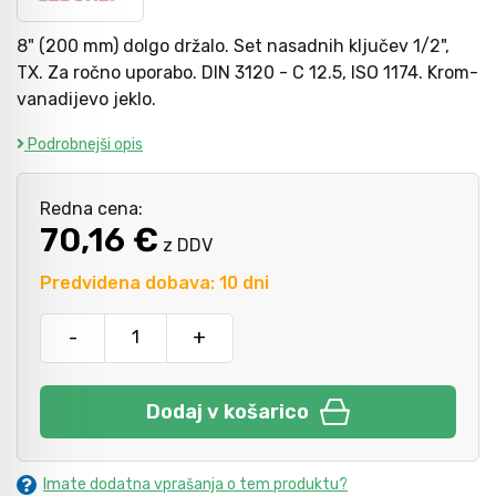
8" (200 mm) dolgo držalo. Set nasadnih ključev 1/2",
Kladiva
Mazanje
TX. Za ročno uporabo. DIN 3120 - C 12.5, ISO 1174. Krom-
vanadijevo jeklo.
Podrobnejši opis
Točkala, dleta, luknjači in pile
Redna cena:
Vzvodi in primeži
70,16 €
z DDV
Predvidena dobava: 10 dni
Škarje, noži in žage
-
+
Zaščitna oprema
Dodaj v košarico
Svetila
Imate dodatna vprašanja o tem produktu?