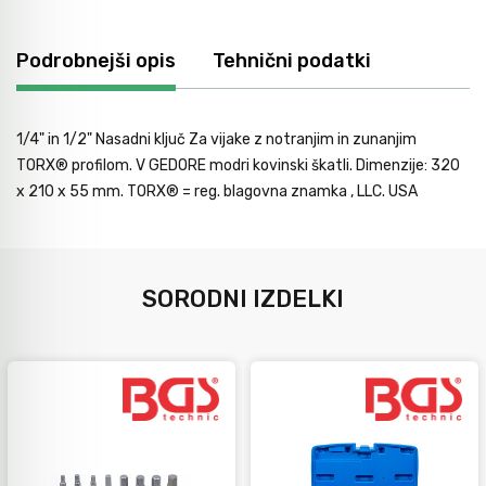
Avtomobilsko orodje
Podrobnejši opis
Tehnični podatki
Inštalatersko orodje
1/4" in 1/2" Nasadni ključ Za vijake z notranjim in zunanjim
TORX® profilom. V GEDORE modri kovinski škatli. Dimenzije: 320
Krivilci cevi
x 210 x 55 mm. TORX® = reg. blagovna znamka , LLC. USA
Razno
SORODNI IZDELKI
Gozdarsko orodje
Tesarsko orodje
Dom in vrt