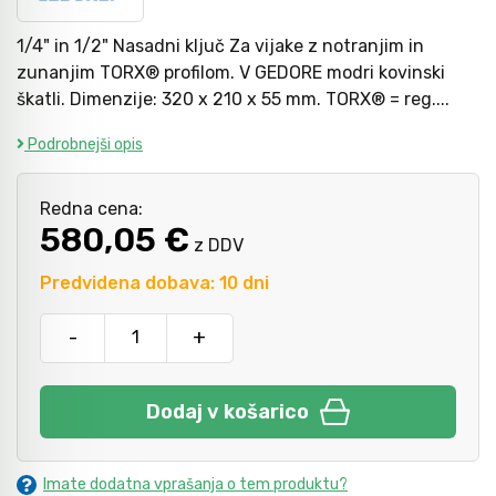
1/4" in 1/2" Nasadni ključ Za vijake z notranjim in
Kladiva
Mazanje
zunanjim TORX® profilom. V GEDORE modri kovinski
škatli. Dimenzije: 320 x 210 x 55 mm. TORX® = reg....
Podrobnejši opis
Točkala, dleta, luknjači in pile
Redna cena:
Vzvodi in primeži
580,05 €
z DDV
Predvidena dobava: 10 dni
Škarje, noži in žage
-
+
Zaščitna oprema
Dodaj v košarico
Svetila
Imate dodatna vprašanja o tem produktu?