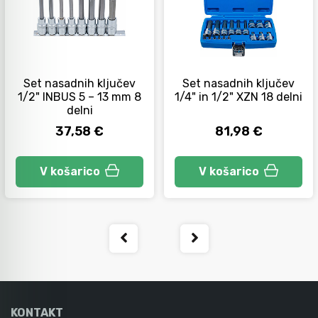
Orodje za kolesa
Set nasadnih ključev
Set nasadnih ključev
Neiskreče orodje
1/2" INBUS 5 – 13 mm 8
1/4" in 1/2" XZN 18 delni
delni
37,58 €
81,98 €
V košarico
V košarico
KONTAKT