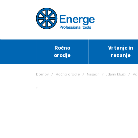
Ročno
Vrtanje in
orodje
rezanje
Domov
/
Ročno orodje
/
Nasadni in udarni ključi
/
Po