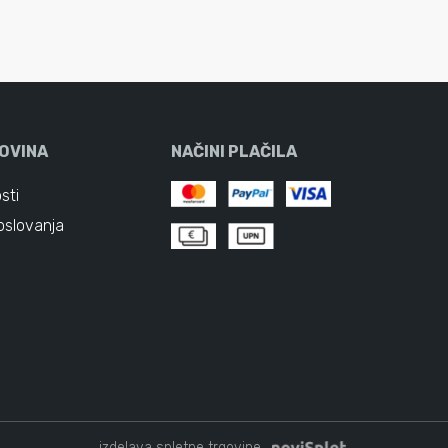
OVINA
NAČINI PLAČILA
sti
oslovanja
izdelava spletne trgovine