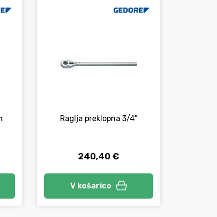
-13%
m
Raglja preklopna 3/4"
Ročic
dolži
240,40 €
V košarico
V 