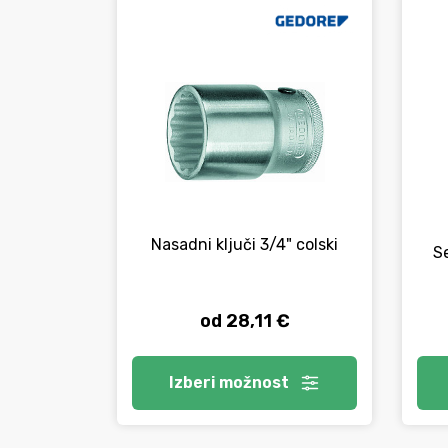
Nasadni ključi 3/4" colski
S
od 28,11 €
Izberi
možnost