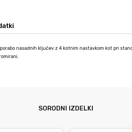
datki
porabo nasadnih ključev z 4 kotnim nastavkom kot pri standa
romirani.
SORODNI IZDELKI