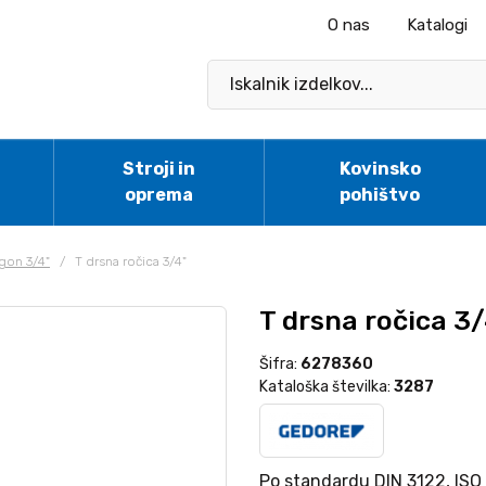
O nas
Katalogi
Stroji in
Kovinsko
oprema
pohištvo
gon 3/4"
/
T drsna ročica 3/4"
T drsna ročica 3/
Šifra:
6278360
Kataloška številka:
3287
Po standardu DIN 3122, ISO