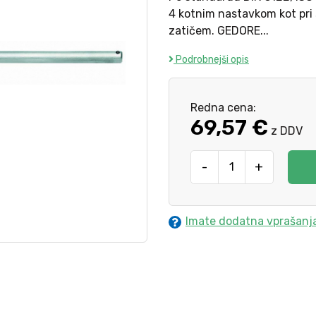
4 kotnim nastavkom kot pri 
zatičem. GEDORE...
Podrobnejši opis
Redna cena:
69,57 €
z DDV
-
+
Imate dodatna vprašanj