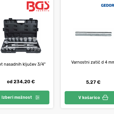
Varnostni zatič d 4 m
et nasadnih ključev 3/4"
od 234,20 €
5,27 €
Izberi
možnost
V košarico