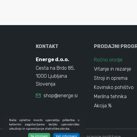
KONTAKT
PRODAJNI PROG
Energe d.o.o.
Ročno orodje
Cesta na Brdo 85,
Vrtanje in rezanje
1000 Ljubljana
Stroji in oprema
Slovenija
Kovinsko pohištvo
shop@energe.si
Merilna tehnika
Akcija %
Naše spletno mesto uporablja piškotke, s
katerimi zagotavljamo boljšo uporabniško
izkušnjo in spremljanje statistike obiska.
Se strinjam
© 2024 - 2026 Energe. Vse pravice pridržane.
Več informacij