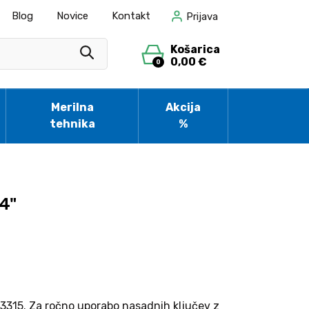
Blog
Novice
Kontakt
Prijava
Košarica
0,00 €
0
Merilna
Akcija
tehnika
%
4"
 3315. Za ročno uporabo nasadnih ključev z