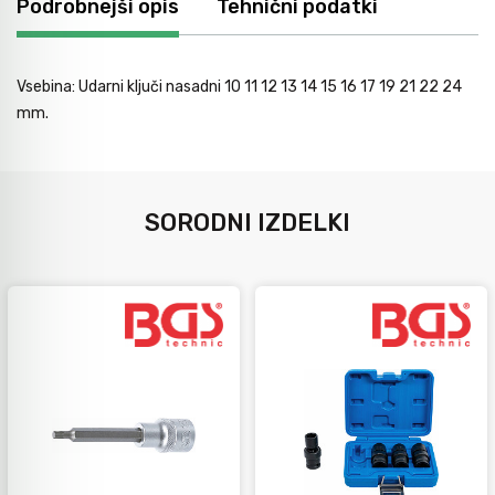
Podrobnejši opis
Tehnični podatki
Avtomobilsko orodje
Vsebina: Udarni ključi nasadni 10 11 12 13 14 15 16 17 19 21 22 24
Inštalatersko orodje
mm.
Krivilci cevi
SORODNI IZDELKI
Razno
Gozdarsko orodje
Tesarsko orodje
Dom in vrt