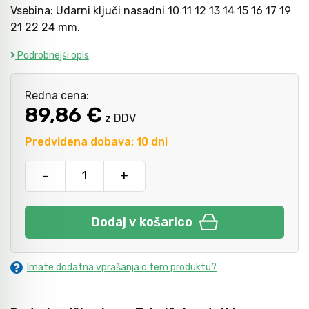
Vsebina: Udarni ključi nasadni 10 11 12 13 14 15 16 17 19
21 22 24 mm.
Kladiva
Mazanje
Podrobnejši opis
Točkala, dleta, luknjači in pile
Redna cena:
89,86 €
z DDV
Vzvodi in primeži
Predvidena dobava: 10 dni
-
+
Škarje, noži in žage
Dodaj v košarico
Zaščitna oprema
Imate dodatna vprašanja o tem produktu?
Svetila