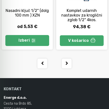
Nasadni ključ 1/2" (dolg
Komplet udarnih
Orodje za kolesa
100 mm ) XZN
nastavkov za kroglični
zglob 1/2" 4kos.
od 5,53 €
94,38 €
Neiskreče orodje
Izberi
V košarico
KONTAKT
Energe d.o.o.
Cesta na Brdo 85,
1000 Ljubljana