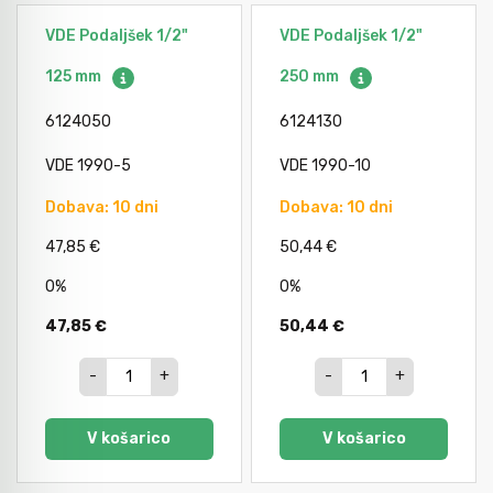
Avtomobilsko orodje
VDE Podaljšek 1/2"
VDE Podaljšek 1/2"
125 mm
250 mm
Inštalatersko orodje
6124050
6124130
VDE 1990-5
VDE 1990-10
Krivilci cevi
Dobava: 10 dni
Dobava: 10 dni
47,85 €
50,44 €
Razno
0%
0%
Gozdarsko orodje
47,85 €
50,44 €
-
+
-
+
Tesarsko orodje
V košarico
V košarico
Dom in vrt