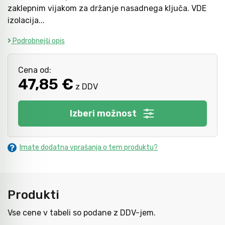
zaklepnim vijakom za držanje nasadnega ključa. VDE
izolacija...
Kladiva
Mazanje
Podrobnejši opis
Točkala, dleta, luknjači in pile
Cena od:
47,85 €
z DDV
Vzvodi in primeži
Izberi možnost
Škarje, noži in žage
Imate dodatna vprašanja o tem produktu?
Zaščitna oprema
Produkti
Svetila
Vse cene v tabeli so podane z DDV-jem.