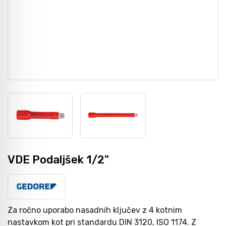
Nasadni in udarni ključi
Grezila, posnemala in konični svedri
Pribor
Metri
Moment ključi in merilniki navora
Svedri za steklo
Dvižna tehnika
Laserji / gradbeništvo
Izvijači
Diamantno orodje
Navijalci cevi in kablov
Merilni instrumenti
Bit-vijačni nastavki
Svedri za les
Kamere / Predvleke
Klešče
Kronske žage
VDE Podaljšek 1/2"
Izolirano orodje 1000 V - VDE
Žagini listi
Za ročno uporabo nasadnih ključev z 4 kotnim
nastavkom kot pri standardu DIN 3120, ISO 1174. Z
Snemalci in izvlekači
CNC