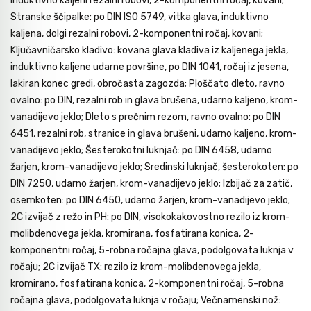
induktivno kaljeni rezalni robovi, 2-komponentni ročaj, kovani;
Stranske ščipalke: po DIN ISO 5749, vitka glava, induktivno
kaljena, dolgi rezalni robovi, 2-komponentni ročaj, kovani;
Ključavničarsko kladivo: kovana glava kladiva iz kaljenega jekla,
induktivno kaljene udarne površine, po DIN 1041, ročaj iz jesena,
lakiran konec gredi, obročasta zagozda; Ploščato dleto, ravno
ovalno: po DIN, rezalni rob in glava brušena, udarno kaljeno, krom-
vanadijevo jeklo; Dleto s prečnim rezom, ravno ovalno: po DIN
6451, rezalni rob, stranice in glava brušeni, udarno kaljeno, krom-
vanadijevo jeklo; Šesterokotni luknjač: po DIN 6458, udarno
žarjen, krom-vanadijevo jeklo; Sredinski luknjač, ​​šesterokoten: po
DIN 7250, udarno žarjen, krom-vanadijevo jeklo; Izbijač za zatič,
osemkoten: po DIN 6450, udarno žarjen, krom-vanadijevo jeklo;
2C izvijač z režo in PH: po DIN, visokokakovostno rezilo iz krom-
molibdenovega jekla, kromirana, fosfatirana konica, 2-
komponentni ročaj, 5-robna ročajna glava, podolgovata luknja v
ročaju; 2C izvijač TX: rezilo iz krom-molibdenovega jekla,
kromirano, fosfatirana konica, 2-komponentni ročaj, 5-robna
ročajna glava, podolgovata luknja v ročaju; Večnamenski nož: