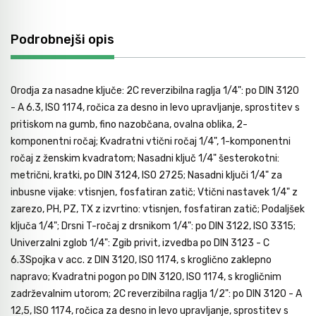
Avtomobilsko orodje
Podrobnejši opis
Inštalatersko orodje
Orodja za nasadne ključe: 2C reverzibilna raglja 1/4": po DIN 3120
- A 6.3, ISO 1174, ročica za desno in levo upravljanje, sprostitev s
Krivilci cevi
pritiskom na gumb, fino nazobčana, ovalna oblika, 2-
komponentni ročaj; Kvadratni vtični ročaj 1/4", 1-komponentni
ročaj z ženskim kvadratom; Nasadni ključ 1/4" šesterokotni:
Razno
metrični, kratki, po DIN 3124, ISO 2725; Nasadni ključi 1/4" za
inbusne vijake: vtisnjen, fosfatiran zatič; Vtični nastavek 1/4" z
Gozdarsko orodje
zarezo, PH, PZ, TX z izvrtino: vtisnjen, fosfatiran zatič; Podaljšek
ključa 1/4"; Drsni T-ročaj z drsnikom 1/4": po DIN 3122, ISO 3315;
Univerzalni zglob 1/4": Zgib privit, izvedba po DIN 3123 - C
Tesarsko orodje
6.3Spojka v acc. z DIN 3120, ISO 1174, s kroglično zaklepno
napravo; Kvadratni pogon po DIN 3120, ISO 1174, s krogličnim
zadrževalnim utorom; 2C reverzibilna raglja 1/2": po DIN 3120 - A
Dom in vrt
12,5, ISO 1174, ročica za desno in levo upravljanje, sprostitev s