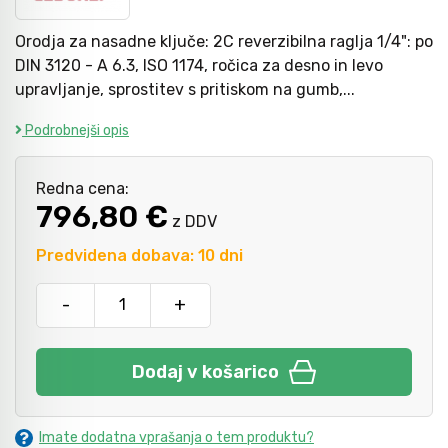
Orodja za nasadne ključe: 2C reverzibilna raglja 1/4": po
Kladiva
Mazanje
DIN 3120 - A 6.3, ISO 1174, ročica za desno in levo
upravljanje, sprostitev s pritiskom na gumb,...
Podrobnejši opis
Točkala, dleta, luknjači in pile
Redna cena:
Vzvodi in primeži
796,80 €
z DDV
Predvidena dobava: 10 dni
Škarje, noži in žage
-
+
Zaščitna oprema
Dodaj v košarico
Svetila
Imate dodatna vprašanja o tem produktu?