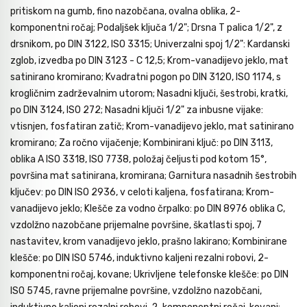
pritiskom na gumb, fino nazobčana, ovalna oblika, 2-
komponentni ročaj; Podaljšek ključa 1/2"; Drsna T palica 1/2", z
Orodje za kolesa
drsnikom, po DIN 3122, ISO 3315; Univerzalni spoj 1/2": Kardanski
zglob, izvedba po DIN 3123 - C 12,5; Krom-vanadijevo jeklo, mat
satinirano kromirano; Kvadratni pogon po DIN 3120, ISO 1174, s
Neiskreče orodje
krogličnim zadrževalnim utorom; Nasadni ključi, šestrobi, kratki,
po DIN 3124, ISO 272; Nasadni ključi 1/2" za inbusne vijake:
vtisnjen, fosfatiran zatič; Krom-vanadijevo jeklo, mat satinirano
kromirano; Za ročno vijačenje; Kombinirani ključ: po DIN 3113,
oblika A ISO 3318, ISO 7738, položaj čeljusti pod kotom 15°,
površina mat satinirana, kromirana; Garnitura nasadnih šestrobih
ključev: po DIN ISO 2936, v celoti kaljena, fosfatirana; Krom-
vanadijevo jeklo; Klešče za vodno črpalko: po DIN 8976 oblika C,
vzdolžno nazobčane prijemalne površine, škatlasti spoj, 7
nastavitev, krom vanadijevo jeklo, prašno lakirano; Kombinirane
klešče: po DIN ISO 5746, induktivno kaljeni rezalni robovi, 2-
komponentni ročaj, kovane; Ukrivljene telefonske klešče: po DIN
ISO 5745, ravne prijemalne površine, vzdolžno nazobčani,