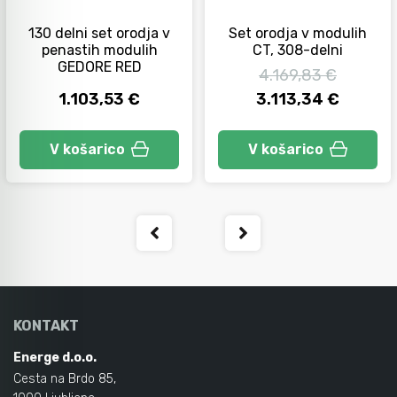
130 delni set orodja v
Set orodja v modulih
penastih modulih
CT, 308-delni
GEDORE RED
4.169,83 €
1.103,53 €
3.113,34 €
V košarico
V košarico
KONTAKT
Energe d.o.o.
Cesta na Brdo 85,