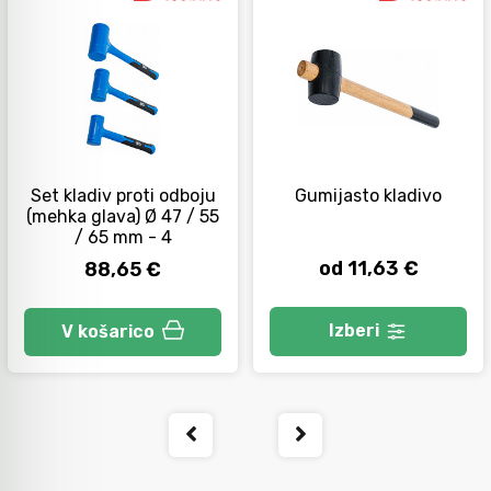
Set kladiv proti odboju
Gumijasto kladivo
(mehka glava) Ø 47 / 55
/ 65 mm - 4
od 11,63 €
88,65 €
Izberi
V košarico