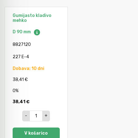
Gumijasto kladivo
mehko
D 90 mm
8827120
227 E-4
Dobava: 10 dni
38,41 €
0%
38,41 €
-
+
V košarico