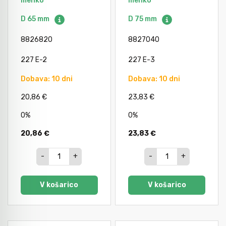
mehko
mehko
Avtomobilsko orodje
D 65 mm
D 75 mm
8826820
8827040
Inštalatersko orodje
227 E-2
227 E-3
Dobava: 10 dni
Dobava: 10 dni
Krivilci cevi
20,86 €
23,83 €
Razno
0%
0%
20,86 €
23,83 €
Gozdarsko orodje
-
+
-
+
Tesarsko orodje
V košarico
V košarico
Dom in vrt