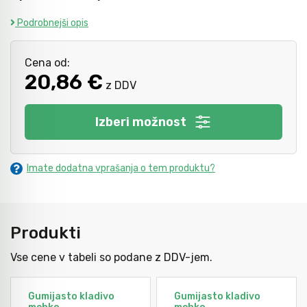
Podrobnejši opis
Kladiva
Mazanje
Cena od:
20,86 €
z DDV
Točkala, dleta, luknjači in pile
Izberi možnost
Vzvodi in primeži
Imate dodatna vprašanja o tem produktu?
Škarje, noži in žage
Produkti
Zaščitna oprema
Vse cene v tabeli so podane z DDV-jem.
Svetila
Gumijasto kladivo
Gumijasto kladivo