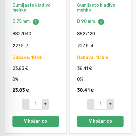
Gumijasto kladivo
Gumijasto kladivo
mehko
mehko
Orodje za kolesa
D 75 mm
D 90 mm
8827040
8827120
Neiskreče orodje
227 E-3
227 E-4
Dobava: 10 dni
Dobava: 10 dni
23,83 €
38,41 €
0%
0%
23,83 €
38,41 €
-
+
-
+
V košarico
V košarico