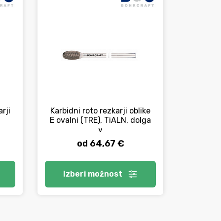
rji
Karbidni roto rezkarji oblike
Set 5 H
E ovalni (TRE), TiALN, dolga
1
v
od 64,67 €
Izberi
možnost
V 