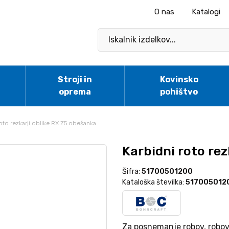
O nas
Katalogi
Stroji in
Kovinsko
oprema
pohištvo
oto rezkarji oblike RX Z5 obešanka
Karbidni roto rez
Šifra:
51700501200
Kataloška številka:
517005012
Za posnemanje robov, robov 