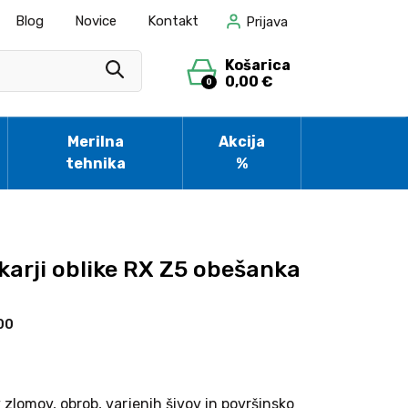
Blog
Novice
Kontakt
Prijava
Košarica
0,00 €
0
Merilna
Akcija
tehnika
%
karji oblike RX Z5 obešanka
00
zlomov, obrob, varjenih šivov in površinsko