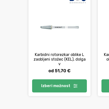
Karbidni rotorezkar oblike L
Ka
zaobljeni stožec (KEL), dolga
o
v
od 51,70 €
Izberi
možnost