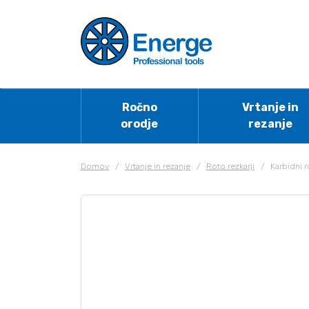
Ročno
Vrtanje in
orodje
rezanje
Domov
/
Vrtanje in rezanje
/
Roto rezkarji
/
Karbidni r