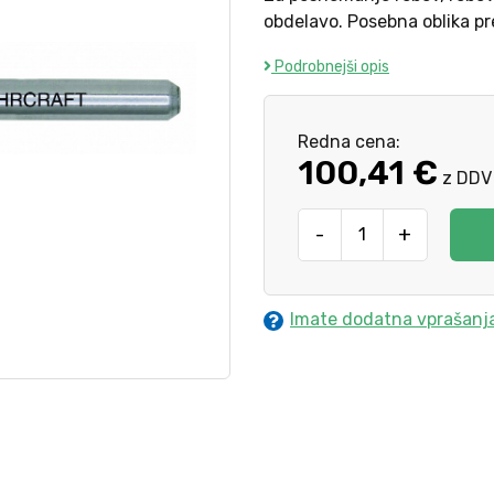
obdelavo. Posebna oblika pr
Podrobnejši opis
Redna cena:
100,41 €
z DDV
-
+
Imate dodatna vprašanj