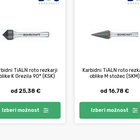
rbidni TiALN roto rezkarji
Karbidni TiALN roto rezka
blike K Grezila 90° (KSK)
oblike M stožec (SKM)
od 25,38 €
od 16,78 €
Izberi
možnost
Izberi
možnost