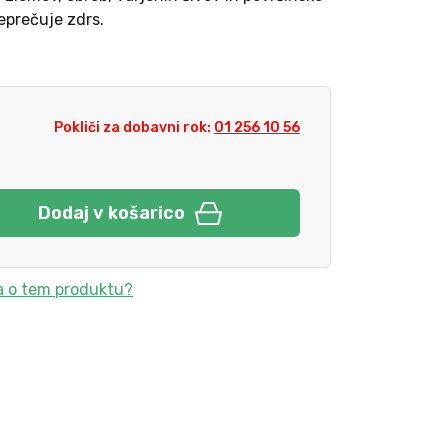
eprečuje zdrs.
Pokliči za dobavni rok:
01 256 10 56
Dodaj v košarico
a o tem produktu?