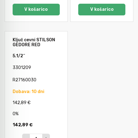
V košarico
V košarico
Ključ cevni STILSON
GEDORE RED
5.1/2˝
3301209
R27160030
Dobava: 10 dni
142,89 €
0%
142,89 €