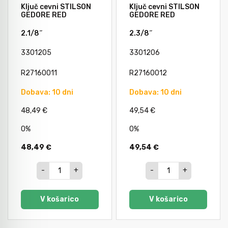
Ključ cevni STILSON
Ključ cevni STILSON
GEDORE RED
GEDORE RED
Orodje za kolesa
2.1/8˝
2.3/8˝
3301205
3301206
Neiskreče orodje
R27160011
R27160012
Dobava: 10 dni
Dobava: 10 dni
48,49 €
49,54 €
0%
0%
48,49 €
49,54 €
-
+
-
+
V košarico
V košarico