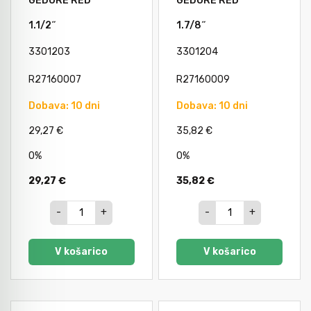
GEDORE RED
GEDORE RED
Avtomobilsko orodje
1.1/2˝
1.7/8˝
3301203
3301204
Inštalatersko orodje
R27160007
R27160009
Dobava: 10 dni
Dobava: 10 dni
Krivilci cevi
29,27 €
35,82 €
0%
0%
Razno
29,27 €
35,82 €
Gozdarsko orodje
-
+
-
+
V košarico
V košarico
Tesarsko orodje
Dom in vrt