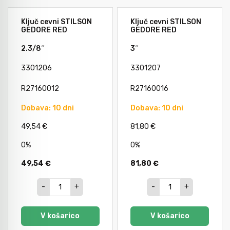
Ključ cevni STILSON
Ključ cevni STILSON
GEDORE RED
GEDORE RED
2.3/8˝
3˝
3301206
3301207
R27160012
R27160016
Dobava: 10 dni
Dobava: 10 dni
49,54 €
81,80 €
0%
0%
49,54 €
81,80 €
-
+
-
+
V košarico
V košarico