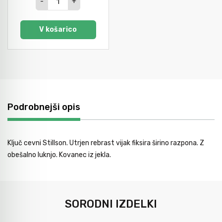
-
+
V košarico
Podrobnejši opis
Ključ cevni Stillson. Utrjen rebrast vijak fiksira širino razpona. Z
obešalno luknjo. Kovanec iz jekla.
SORODNI IZDELKI