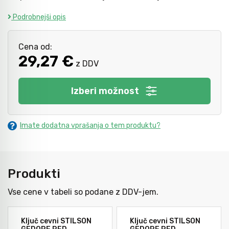
Podrobnejši opis
Kladiva
Mazanje
Cena od:
29,27 €
z DDV
Točkala, dleta, luknjači in pile
Izberi možnost
Vzvodi in primeži
Imate dodatna vprašanja o tem produktu?
Škarje, noži in žage
Produkti
Zaščitna oprema
Vse cene v tabeli so podane z DDV-jem.
Svetila
Ključ cevni STILSON
Ključ cevni STILSON