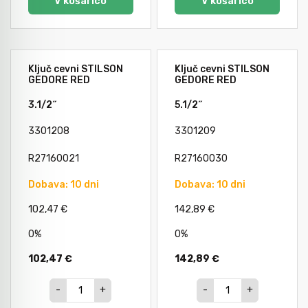
V košarico
V košarico
Ključ cevni STILSON
Ključ cevni STILSON
GEDORE RED
GEDORE RED
3.1/2˝
5.1/2˝
3301208
3301209
R27160021
R27160030
Dobava: 10 dni
Dobava: 10 dni
102,47 €
142,89 €
0%
0%
102,47 €
142,89 €
-
+
-
+