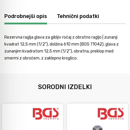
Avtomobilsko orodje
Podrobnejši opis
Tehnični podatki
Inštalatersko orodje
Rezervna raglja glava za gibljiv ročaj z obratno ragljo | zunanji
kvadrat 12,5 mm (1/2"), dolžina 610 mm (BGS 71042), glava z
Krivilci cevi
zunanjim kvadratom 12,5 mm (1/2"), obratna, preklop med
smermi z obročem, z zaklepno kroglico.
Razno
SORODNI IZDELKI
Gozdarsko orodje
Tesarsko orodje
Dom in vrt