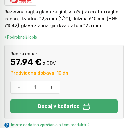
Rezervna raglja glava za gibljiv ročaj z obratno ragljo |
Kladiva
Mazanje
zunanji kvadrat 12,5 mm (1/2"), dolžina 610 mm (BGS
71042), glava z zunanjim kvadratom 12,5 mm...
Podrobnejši opis
Točkala, dleta, luknjači in pile
Redna cena:
Vzvodi in primeži
57,94 €
z DDV
Predvidena dobava: 10 dni
Škarje, noži in žage
-
+
Zaščitna oprema
Dodaj v košarico
Svetila
Imate dodatna vprašanja o tem produktu?