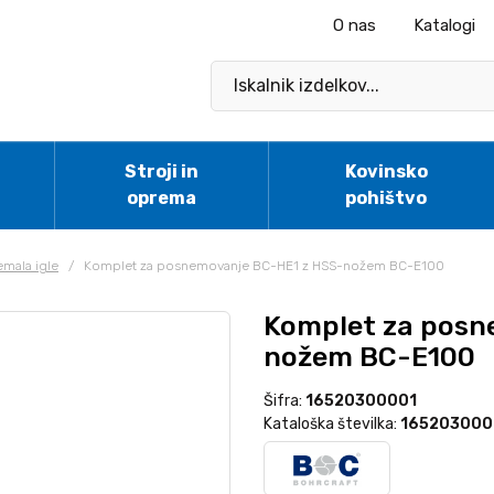
O nas
Katalogi
Stroji in
Kovinsko
oprema
pohištvo
mala igle
/
Komplet za posnemovanje BC-HE1 z HSS-nožem BC-E100
Komplet za posn
nožem BC-E100
Šifra:
16520300001
Kataloška številka:
165203000