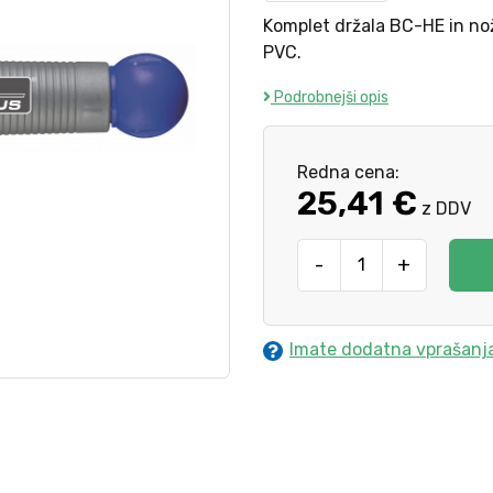
Komplet držala BC-HE in nož
PVC.
Podrobnejši opis
Redna cena:
25,41 €
z DDV
-
+
Imate dodatna vprašanj