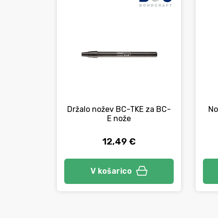
Držalo nožev BC-TKE za BC-
No
E nože
12,49 €
V košarico