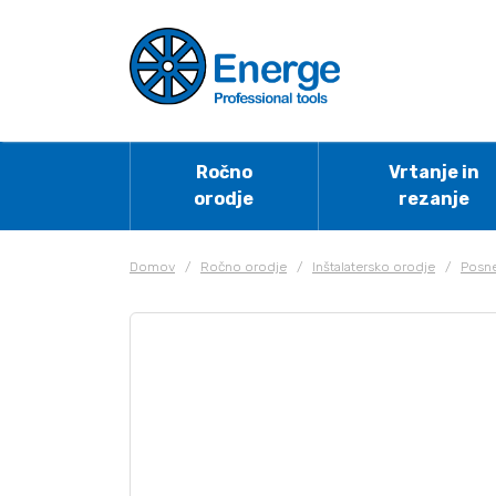
Ročno
Vrtanje in
orodje
rezanje
Domov
/
Ročno orodje
/
Inštalatersko orodje
/
Posne