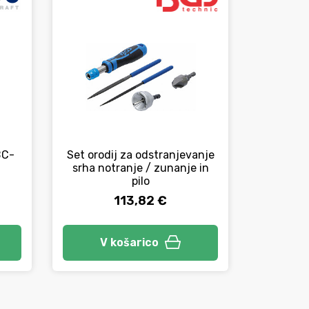
BC-
Set orodij za odstranjevanje
Posnema
srha notranje / zunanje in
menjli
pilo
113,82 €
V košarico
V 