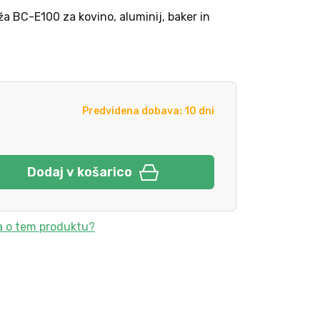
a BC-E100 za kovino, aluminij, baker in
Predvidena dobava: 10 dni
Dodaj v košarico
a o tem produktu?