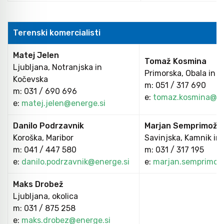
Orodje za kolesa
Terenski komercialisti
Matej Jelen
Neiskreče orodje
Tomaž Kosmina
Ljubljana, Notranjska in
Primorska, Obala in 
Kočevska
m: 051 / 317 690
m: 031 / 690 696
e:
tomaz.kosmina@en
e:
matej.jelen@energe.si
Danilo Podrzavnik
Marjan Semprimožn
Koroška, Maribor
Savinjska, Kamnik in
m: 041 / 447 580
m: 031 / 317 195
e:
danilo.podrzavnik@energe.si
e:
marjan.semprimoz
Maks Drobež
Ljubljana, okolica
m: 031 / 875 258
e:
maks.drobez@energe.si