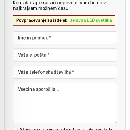
Kontaktirajte nas in odgovorili vam bomo v
najkrajšem možnem času.
Kladiva
Mazanje
Povpraševanje za izdelek:
Delovna LED svetilka
Ime in priimek *
Točkala, dleta, luknjači in pile
Vaša e-pošta *
Vzvodi in primeži
Vaša telefonska številka *
Škarje, noži in žage
Vsebina sporočila...
Zaščitna oprema
Svetila
Strinjam se, da Energe d.o.o. hrani osebne podatke