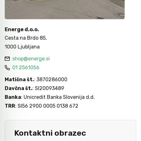
Nasadni in udarni ključi
Grezila, posnemala in konični svedri
Pribor
Metri
Energe d.o.o.
Moment ključi in merilniki navora
Svedri za steklo
Dvižna tehnika
Laserji / gradbeništvo
Cesta na Brdo 85,
1000 Ljubljana
Izvijači
Diamantno orodje
Navijalci cevi in kablov
Merilni instrumenti
shop@energe.si
01 2561056
Bit-vijačni nastavki
Svedri za les
Kamere / Predvleke
Matična št.
: 3870286000
Davčna št.
: SI20093489
Banka
: Unicredit Banka Slovenija d.d.
Klešče
Kronske žage
TRR
: SI56 2900 0005 0138 672
Izolirano orodje 1000 V - VDE
Žagini listi
Kontaktni obrazec
Snemalci in izvlekači
CNC