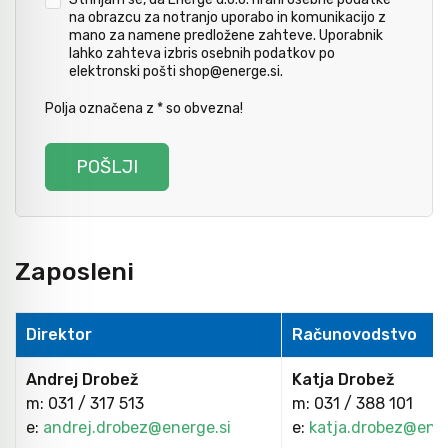
na obrazcu za notranjo uporabo in komunikacijo z
Avtomobilsko orodje
mano za namene predložene zahteve. Uporabnik
lahko zahteva izbris osebnih podatkov po
elektronski pošti shop@energe.si.
Inštalatersko orodje
Polja označena z * so obvezna!
Krivilci cevi
Razno
Zaposleni
Gozdarsko orodje
Direktor
Računovodstvo
Tesarsko orodje
Andrej Drobež
Katja Drobež
m: 031 / 317 513
m: 031 / 388 101
e:
andrej.drobez@energe.si
e:
katja.drobez@ener
Dom in vrt