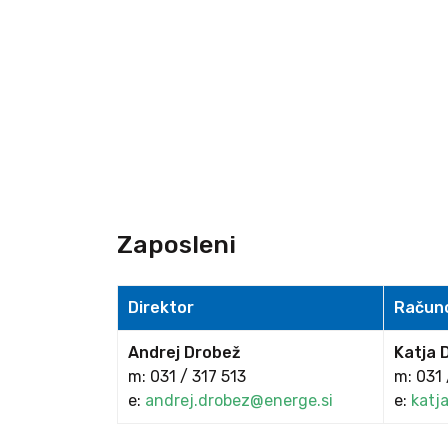
Zaposleni
Direktor
Račun
Andrej Drobež
Katja 
m: 031 / 317 513
m: 031 
e:
andrej.drobez@energe.si
e:
katj