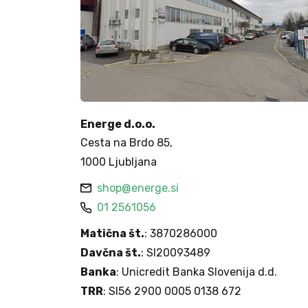
Energe d.o.o.
Cesta na Brdo 85,
1000 Ljubljana
shop@energe.si
01 2561056
Matična št.
: 3870286000
Davčna št.
: SI20093489
Banka
: Unicredit Banka Slovenija d.d.
TRR
: SI56 2900 0005 0138 672