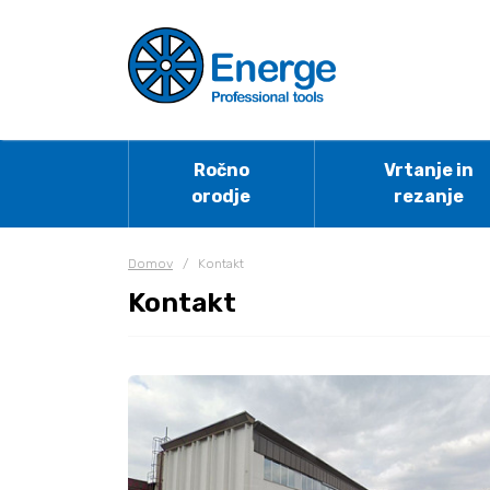
Ročno
Vrtanje in
orodje
rezanje
Domov
/
Kontakt
Kontakt