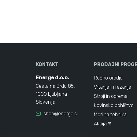
KONTAKT
PRODAJNI PROG
Energe d.o.o.
Ročno orodje
Cesta na Brdo 85,
Vrtanje in rezanje
1000 Ljubljana
Stroji in oprema
Slovenija
Kovinsko pohištvo
shop@energe.si
Merilna tehnika
Akcija %