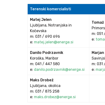
Terenski komercialisti
Matej Jelen
Tomaž
Ljubljana, Notranjska in
Primors
Kočevska
m: 051 
m: 031 / 690 696
e:
toma
e:
matej.jelen@energe.si
Danilo Podrzavnik
Marjan
Koroška, Maribor
Savinjs
m: 041 / 447 580
m: 031 
e:
danilo.podrzavnik@energe.si
e:
marj
Maks Drobež
Ljubljana, okolica
m: 031 / 875 258
e:
maks.drobez@energe.si