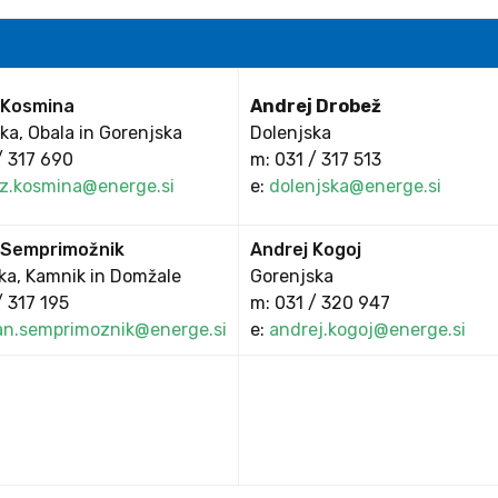
 Kosmina
Andrej Drobež
ka, Obala in Gorenjska
Dolenjska
/ 317 690
m: 031 / 317 513
z.kosmina@energe.si
e:
dolenjska@energe.si
 Semprimožnik
Andrej Kogoj
ka, Kamnik in Domžale
Gorenjska
/ 317 195
m: 031 / 320 947
an.semprimoznik@energe.si
e:
andrej.kogoj@energe.si