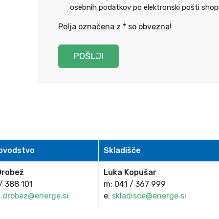
osebnih podatkov po elektronski pošti shop
Polja označena z * so obvezna!
ovodstvo
Skladišče
Drobež
Luka Kopušar
/ 388 101
m: 041 / 367 999
a.drobez@energe.si
e:
skladisce@energe.si