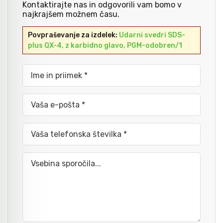
Kontaktirajte nas in odgovorili vam bomo v
najkrajšem možnem času.
Kladiva
Mazanje
Povpraševanje za izdelek:
Udarni svedri SDS-
plus QX-4, z karbidno glavo, PGM-odobren/1
Točkala, dleta, luknjači in pile
Ime in priimek *
Vzvodi in primeži
Vaša e-pošta *
Škarje, noži in žage
Vaša telefonska številka *
Vsebina sporočila...
Zaščitna oprema
Svetila