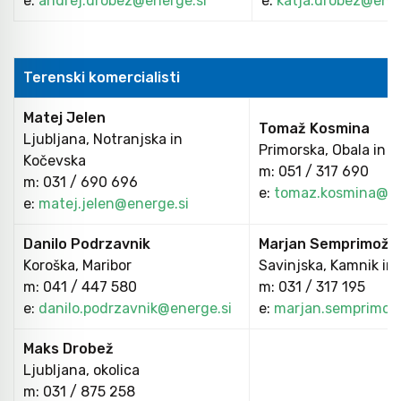
e:
andrej.drobez@energe.si
e:
katja.drobez@ener
Orodje za kolesa
Terenski komercialisti
Neiskreče orodje
Matej Jelen
Tomaž Kosmina
Ljubljana, Notranjska in
Primorska, Obala in 
Kočevska
m: 051 / 317 690
m: 031 / 690 696
e:
tomaz.kosmina@en
e:
matej.jelen@energe.si
Danilo Podrzavnik
Marjan Semprimožn
Koroška, Maribor
Savinjska, Kamnik in
m: 041 / 447 580
m: 031 / 317 195
e:
danilo.podrzavnik@energe.si
e:
marjan.semprimoz
Maks Drobež
Ljubljana, okolica
m: 031 / 875 258