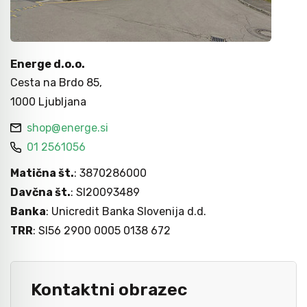
Nasadni in udarni ključi
Grezila, posnemala in konični svedri
Pribor
Metri
Energe d.o.o.
Moment ključi in merilniki navora
Svedri za steklo
Dvižna tehnika
Laserji / gradbeništvo
Cesta na Brdo 85,
1000 Ljubljana
Izvijači
Diamantno orodje
Navijalci cevi in kablov
Merilni instrumenti
shop@energe.si
01 2561056
Bit-vijačni nastavki
Svedri za les
Kamere / Predvleke
Matična št.
: 3870286000
Davčna št.
: SI20093489
Banka
: Unicredit Banka Slovenija d.d.
Klešče
Kronske žage
TRR
: SI56 2900 0005 0138 672
Izolirano orodje 1000 V - VDE
Žagini listi
Kontaktni obrazec
Snemalci in izvlekači
CNC