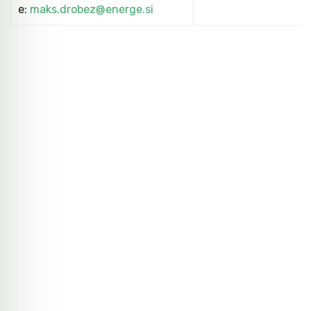
e:
maks.drobez@energe.si