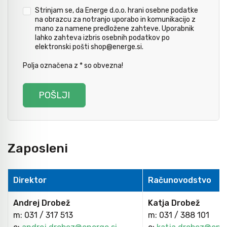
Strinjam se, da Energe d.o.o. hrani osebne podatke
Avtomobilsko orodje
na obrazcu za notranjo uporabo in komunikacijo z
mano za namene predložene zahteve. Uporabnik
lahko zahteva izbris osebnih podatkov po
Inštalatersko orodje
elektronski pošti shop@energe.si.
Polja označena z * so obvezna!
Krivilci cevi
Razno
Zaposleni
Gozdarsko orodje
Direktor
Računovodstvo
Tesarsko orodje
Andrej Drobež
Katja Drobež
m: 031 / 317 513
m: 031 / 388 101
Dom in vrt