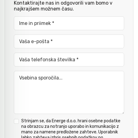
Kontaktirajte nas in odgovorili vam bomo v
najkrajšem možnem času.
Kladiva
Mazanje
Ime in priimek *
Točkala, dleta, luknjači in pile
Vaša e-pošta *
Vaša telefonska številka *
Vzvodi in primeži
Vsebina sporočila...
Škarje, noži in žage
Zaščitna oprema
Strinjam se, da Energe d.o.o. hrani osebne podatke
Svetila
na obrazcu za notranjo uporabo in komunikacijo z
mano za namene predložene zahteve. Uporabnik
lahko zahteva izbris osebnih podatkov po