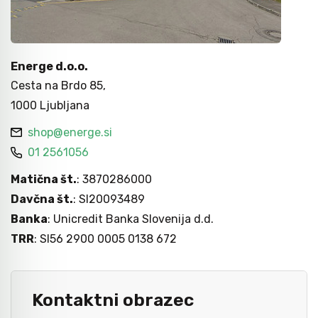
Nasadni in udarni ključi
Grezila, posnemala in konični svedri
Pribor
Metri
Energe d.o.o.
Moment ključi in merilniki navora
Svedri za steklo
Dvižna tehnika
Laserji / gradbeništvo
Cesta na Brdo 85,
1000 Ljubljana
Izvijači
Diamantno orodje
Navijalci cevi in kablov
Merilni instrumenti
shop@energe.si
01 2561056
Bit-vijačni nastavki
Svedri za les
Kamere / Predvleke
Matična št.
: 3870286000
Davčna št.
: SI20093489
Banka
: Unicredit Banka Slovenija d.d.
Klešče
Kronske žage
TRR
: SI56 2900 0005 0138 672
Izolirano orodje 1000 V - VDE
Žagini listi
Kontaktni obrazec
Snemalci in izvlekači
CNC