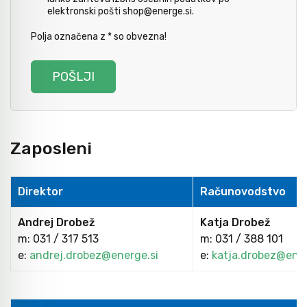
elektronski pošti shop@energe.si.
Avtomobilsko orodje
Polja označena z * so obvezna!
Inštalatersko orodje
Krivilci cevi
Zaposleni
Razno
Direktor
Računovodstvo
Gozdarsko orodje
Andrej Drobež
Katja Drobež
m: 031 / 317 513
m: 031 / 388 101
Tesarsko orodje
e:
andrej.drobez@energe.si
e:
katja.drobez@ener
Dom in vrt