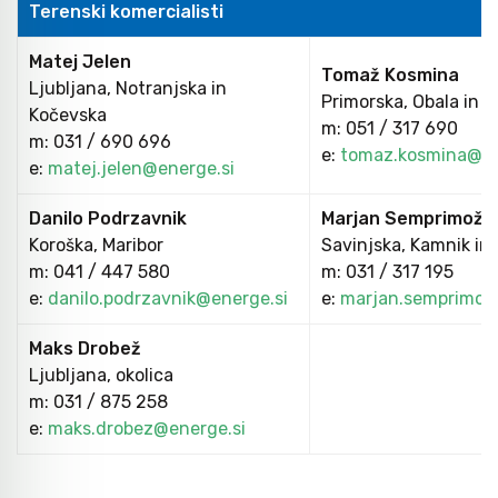
Terenski komercialisti
Orodje za kolesa
Matej Jelen
Tomaž Kosmina
Ljubljana, Notranjska in
Primorska, Obala in 
Kočevska
m: 051 / 317 690
Neiskreče orodje
m: 031 / 690 696
e:
tomaz.kosmina@en
e:
matej.jelen@energe.si
Danilo Podrzavnik
Marjan Semprimožn
Koroška, Maribor
Savinjska, Kamnik in
m: 041 / 447 580
m: 031 / 317 195
e:
danilo.podrzavnik@energe.si
e:
marjan.semprimoz
Maks Drobež
Ljubljana, okolica
m: 031 / 875 258
e:
maks.drobez@energe.si