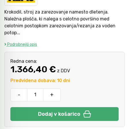
Krokodil, stroj za zarezovanje namesto dletenja.
Kladiva
Mazanje
Naležna plošča, ki nalega s celotno površino med
celotnim postopkom zarezovanja/rezanja za voden
potop...
Točkala, dleta, luknjači in pile
Podrobnejši opis
Vzvodi in primeži
Redna cena:
1.366,40 €
z DDV
Škarje, noži in žage
Predvidena dobava: 10 dni
-
+
Zaščitna oprema
Dodaj v košarico
Svetila