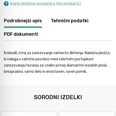
Imate dodatna vprašanja o tem produktu?
Avtomobilsko orodje
Podrobnejši opis
Tehnični podatki
Inštalatersko orodje
PDF dokumenti
Krivilci cevi
Krokodil, stroj za zarezovanje namesto dletenja. Naležna plošča,
Razno
ki nalega s celotno površino med celotnim postopkom
zarezovanja/rezanja za voden potop diamantni rezalnih plošč,
brezprašno, varno delo in enostaven, raven pomik.
Gozdarsko orodje
Tesarsko orodje
SORODNI IZDELKI
Dom in vrt