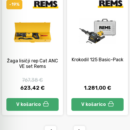
-19%
Orodje za kolesa
Neiskreče orodje
Krokodil 125 Basic-Pack
Žaga lisičji rep Cat ANC
VE set Rems
767,38 €
623,42 €
1.281,00 €
V košarico
V košarico