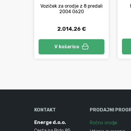
Voziček za orodje z 8 predali
2004 0620
2.014,26 €
V košarico
KONTAKT
PRODAJNI PROG
Energe d.o.o.
Ročno orodje
Cesta na Brdo 85,