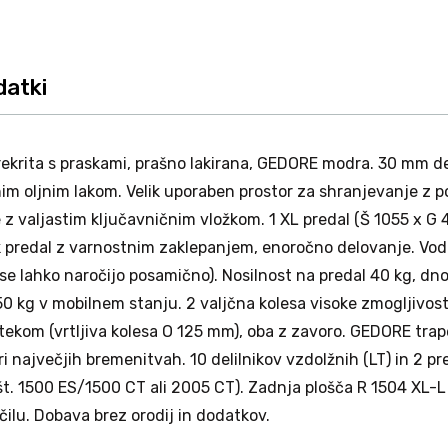
datki
n prekrita s praskami, prašno lakirana, GEDORE modra. 30 mm 
m oljnim lakom. Velik uporaben prostor za shranjevanje z po
 z valjastim ključavničnim vložkom. 1 XL predal (Š 1055 x G
 predal z varnostnim zaklepanjem, enoročno delovanje. Vodil
i se lahko naročijo posamično). Nosilnost na predal 40 kg, d
0 kg v mobilnem stanju. 2 valjčna kolesa visoke zmogljivos
tekom (vrtljiva kolesa O 125 mm), oba z zavoro. GEDORE tra
ri največjih bremenitvah. 10 delilnikov vzdolžnih (LT) in 2 p
t. 1500 ES/1500 CT ali 2005 CT). Zadnja plošča R 1504 XL-
ilu. Dobava brez orodij in dodatkov.