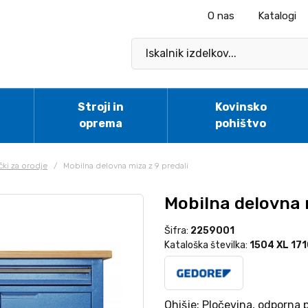
O nas
Katalogi
Stroji in
Kovinsko
oprema
pohištvo
čki za orodje
/
Mobilna delovna miza z 9 predali
Mobilna delovna
Šifra:
2259001
Kataloška številka:
1504 XL 17
Ohišje: Pločevina, odporna pr