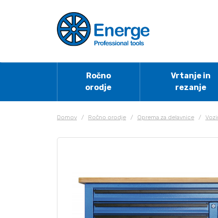
Ročno
Vrtanje in
orodje
rezanje
Domov
/
Ročno orodje
/
Oprema za delavnice
/
Vozi