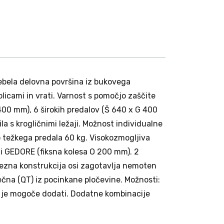
debela delovna površina iz bukovega
licami in vrati. Varnost s pomočjo zaščite
 400 mm), 6 širokih predalov (Š 640 x G 400
a s krogličnimi ležaji. Možnost individualne
no težkega predala 60 kg. Visokozmogljiva
ti GEDORE (fiksna kolesa O 200 mm). 2
pezna konstrukcija osi zagotavlja nemoten
rečna (QT) iz pocinkane pločevine. Možnosti:
L je mogoče dodati. Dodatne kombinacije