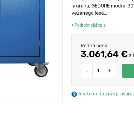
lakirana, GEDORE modra. 30
vezanega lesa,...
Podrobnejši opis
Redna cena:
3.061,64 €
z 
-
+
Imate dodatna vprašanj