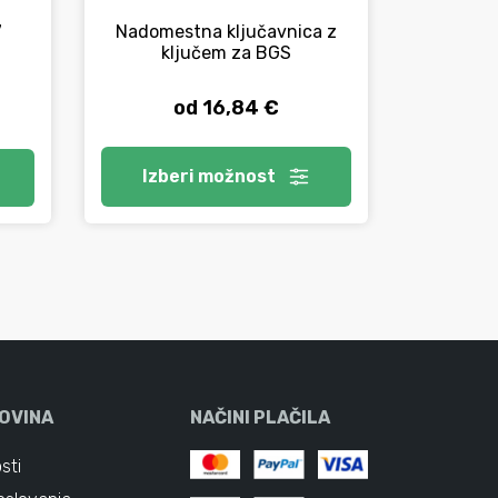
Ploš
7
Nadomestna ključavnica z
plo
ključem za BGS
od 16,84 €
Izberi
možnost
V 
OVINA
NAČINI PLAČILA
sti