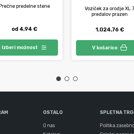
Prečne predelne stene
Voziček za orodje XL 
predalov prazen
od 4,94 €
1.024,76 €
Izberi
možnost
V košarico
RAM
OSTALO
SPLETNA TRG
O nas
Politika zasebno