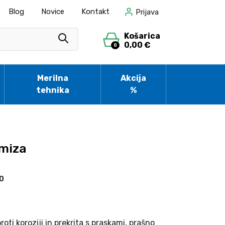
Blog
Novice
Kontakt
Prijava
Košarica
0,00 €
0
Merilna
Akcija
tehnika
%
 miza
10
oti koroziji in prekrita s praskami, prašno