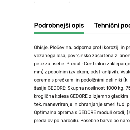
Podrobnejši opis
Tehnični po
Ohišje: Pločevina, odporna proti koroziji i
vezanega lesa, površinsko zaščitena z laneni
pete za osebe. Predali: Centralno zaklepanje
mm) z popolnim izvlekom, odstranljivih. Vsak
opreme s prečkami in podolžnimi delilniki (k
šasija GEDORE: Skupna nosilnost 1000 kg, 75
kroglična kolesa GEDORE z izjemno gladkim 
tek, manevriranje in ohranjanje smeri tudi p
Optimalna oprema s GEDORE moduli orodij (š
predalov po naročilu. Posebne barve po naroč