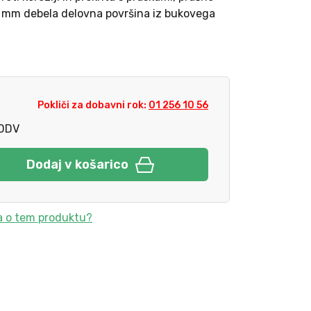
 mm debela delovna površina iz bukovega
Pokliči za dobavni rok:
01 256 10 56
DDV
Dodaj v košarico
a o tem produktu?