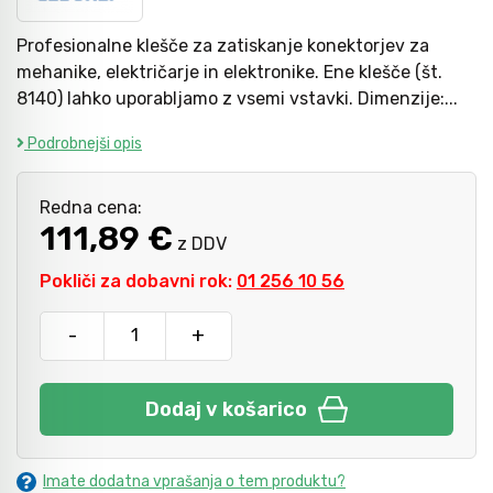
Profesionalne klešče za zatiskanje konektorjev za
Mazanje
mehanike, električarje in elektronike. Ene klešče (št.
8140) lahko uporabljamo z vsemi vstavki. Dimenzije:...
Podrobnejši opis
Redna cena:
111,89 €
z DDV
Pokliči za dobavni rok:
01 256 10 56
-
+
Dodaj v košarico
Imate dodatna vprašanja o tem produktu?