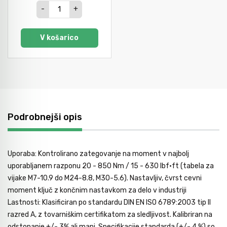
-
+
V košarico
Podrobnejši opis
Uporaba: Kontrolirano zategovanje na moment v najbolj
uporabljanem razponu 20 - 850 Nm / 15 - 630 lbf·ft (tabela za
vijake M7-10.9 do M24-8.8, M30-5.6). Nastavljiv, čvrst cevni
moment ključ z končnim nastavkom za delo v industriji
Lastnosti: Klasificiran po standardu DIN EN ISO 6789:2003 tip II
razred A, z tovarniškim certifikatom za sledljivost. Kalibriran na
odstopanje +/- 3% ali manj. Specifikacije standarda (+/- 4 %) so