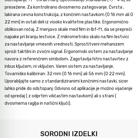
presežene. Za kontrolirano dvosmerno zategovanje. Čvrsta ,
lakirana cevna konstrukcija, z končnim nastavkom (O 16 mm ali O
22 mm) in ostali deli iz visoko kvalitetne plastike. Ergonomično
oblikovan ročaj. Z menjavo skale med Nm in lbf·ft, da se prepreči
napake pri branju lestvice. Z mikrometrsko skalo na Nm lestvici
za nastavljanje vmesnih vrednosti. Sprostitveni mehanizem
sproži taktilni in zvočni signal. Ergonomski sistem za nastavljanje
navora z referenčnim simbolom. Zagotavlja hitro nastavitev z
inbus ključem, ni vključen. Varen sistem za nastavljanje.
Tovarniško kalibriran: 32 mm (O 16 mm) ali 56 mm (O 22 mm).
Uporabljajte samo z standardiziranimi končnimi nastavki, sicer
lahko pride do odstopanj. Odvisno od aplikacije je možno vijačenje
od spredaj ( z odprtim viličastim nastavkom) ali s strani (
dvosmerna raglja in natični ključi).
SORODNI IZDELKI