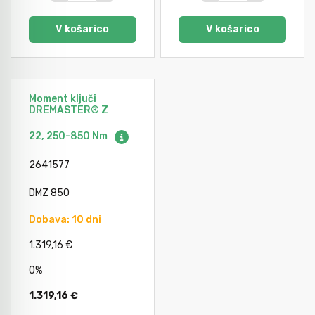
V košarico
V košarico
Moment ključi
DREMASTER® Z
22, 250-850 Nm
2641577
DMZ 850
Dobava: 10 dni
1.319,16 €
0%
1.319,16 €