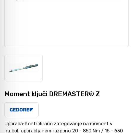
Grezila, posnemala in konični svedri
Pribor
Metri
Svedri za steklo
Dvižna tehnika
Laserji / gradbeništvo
Diamantno orodje
Navijalci cevi in kablov
Merilni instrumenti
Svedri za les
Kamere / Predvleke
Kronske žage
Moment ključi DREMASTER® Z
Žagini listi
Uporaba: Kontrolirano zategovanje na moment v
najbolj uporabljanem razponu 20 - 850 Nm / 15 - 630
CNC