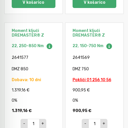
V košarico
V košarico
Moment ključi
Moment ključi
DREMASTER® Z
DREMASTER® Z
22, 250-850 Nm
22, 150-750 Nm
2641577
2641569
DMZ 850
DMZ 750
Dobava: 10 dni
Pokliči 01 256 10 56
1.319,16 €
900,95 €
0%
0%
1.319,16 €
900,95 €
-
+
-
+