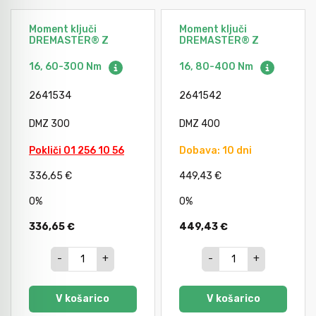
Moment ključi
Moment ključi
DREMASTER® Z
DREMASTER® Z
16, 60-300 Nm
16, 80-400 Nm
2641534
2641542
DMZ 300
DMZ 400
Pokliči 01 256 10 56
Dobava: 10 dni
336,65 €
449,43 €
0%
0%
336,65 €
449,43 €
-
+
-
+
V košarico
V košarico