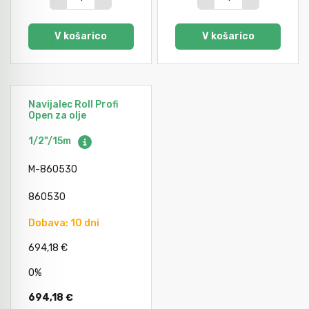
Orodje za kolesa
V košarico
V košarico
Neiskreče orodje
Navijalec Roll Profi
Open za olje
1/2"/15m
M-860530
860530
Dobava: 10 dni
694,18 €
0%
694,18 €