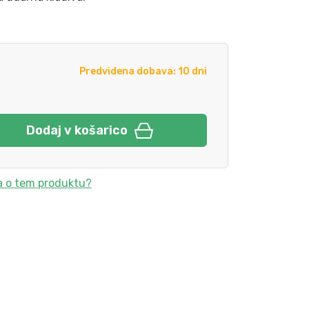
Predvidena dobava: 10 dni
Dodaj v košarico
a o tem produktu?