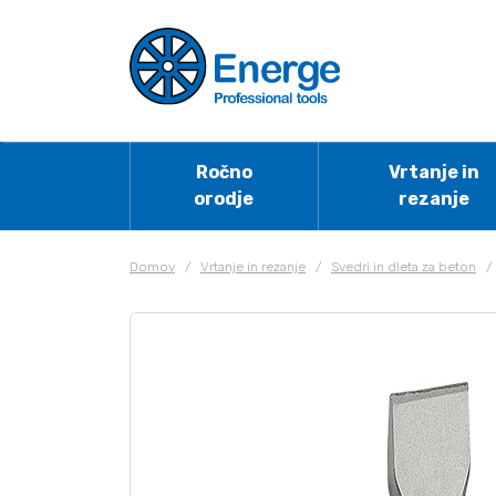
Ročno
Vrtanje in
orodje
rezanje
Domov
/
Vrtanje in rezanje
/
Svedri in dleta za beton
/