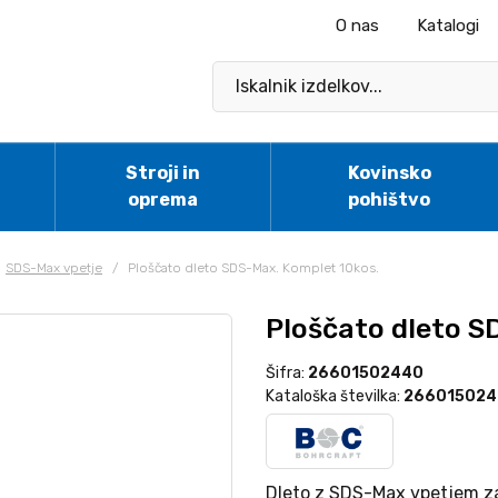
O nas
Katalogi
Stroji in
Kovinsko
oprema
pohištvo
SDS-Max vpetje
/
Ploščato dleto SDS-Max. Komplet 10kos.
Ploščato dleto S
Šifra:
26601502440
Kataloška številka:
26601502
Dleto z SDS-Max vpetjem za