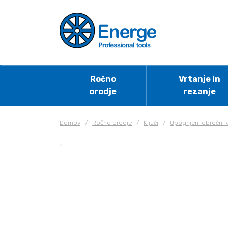
Ročno
Vrtanje in
orodje
rezanje
Domov
/
Ročno orodje
/
Ključi
/
Upognjeni obročni k