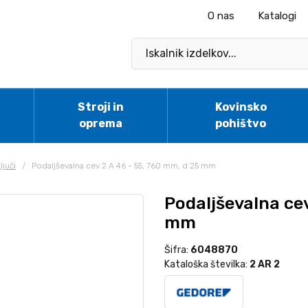
O nas
Katalogi
Stroji in
Kovinsko
oprema
pohištvo
ljuči
/
Podaljševalna cev 2 A 46 - 55, 760 mm, d 25 mm
Podaljševalna cev
mm
Šifra:
6048870
Kataloška številka:
2 AR 2