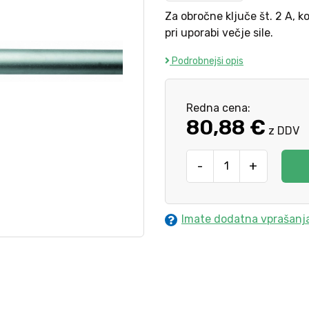
Za obročne ključe št. 2 A, k
pri uporabi večje sile.
Podrobnejši opis
Redna cena:
80,88 €
z DDV
-
+
Imate dodatna vprašanj