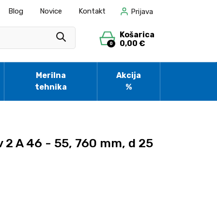
Blog
Novice
Kontakt
Prijava
Košarica
0,00 €
0
Merilna
Akcija
tehnika
%
 2 A 46 - 55, 760 mm, d 25