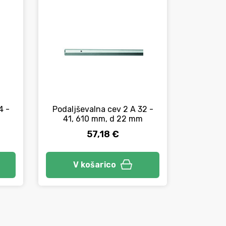
4 -
Podaljševalna cev 2 A 32 -
Ključi o
41, 610 mm, d 22 mm
57,18 €
Izbe
V košarico