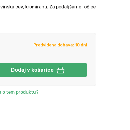
ovinska cev, kromirana. Za podaljšanje ročice
Predvidena dobava: 10 dni
Dodaj v košarico
a o tem produktu?