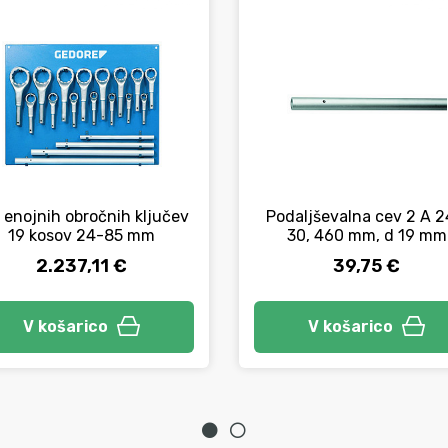
 enojnih obročnih ključev
Podaljševalna cev 2 A 2
19 kosov 24-85 mm
30, 460 mm, d 19 mm
2.237,11 €
39,75 €
V košarico
V košarico