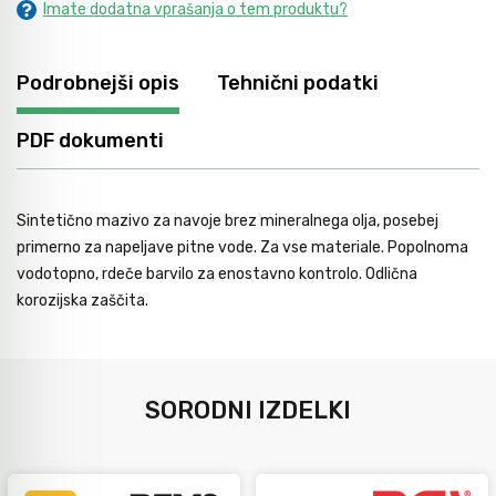
Imate dodatna vprašanja o tem produktu?
Avtomobilsko orodje
Podrobnejši opis
Tehnični podatki
Inštalatersko orodje
PDF dokumenti
Krivilci cevi
Sintetično mazivo za navoje brez mineralnega olja, posebej
primerno za napeljave pitne vode. Za vse materiale. Popolnoma
Razno
vodotopno, rdeče barvilo za enostavno kontrolo. Odlična
korozijska zaščita.
Gozdarsko orodje
Tesarsko orodje
SORODNI IZDELKI
Dom in vrt