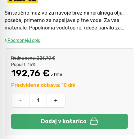
Sintetično mazivo za navoje brez mineralnega olja,
Kladiva
Mazanje
posebej primerno za napeljave pitne vode. Za vse
materiale. Popolnoma vodotopno, rdeče barvilo za...
Podrobnejši opis
Točkala, dleta, luknjači in pile
Redna cena:
225,70 €
Vzvodi in primeži
Popust:
15%
192,76 €
z DDV
Škarje, noži in žage
Predvidena dobava: 10 dni
-
+
Zaščitna oprema
Dodaj v košarico
Svetila