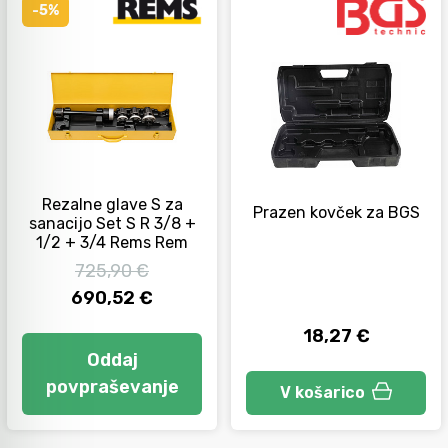
-5%
Orodje za kolesa
Neiskreče orodje
Rezalne glave S za
Prazen kovček za BGS
sanacijo Set S R 3/8 +
1/2 + 3/4 Rems Rem
725,90 €
690,52 €
18,27 €
Oddaj
povpraševanje
V košarico